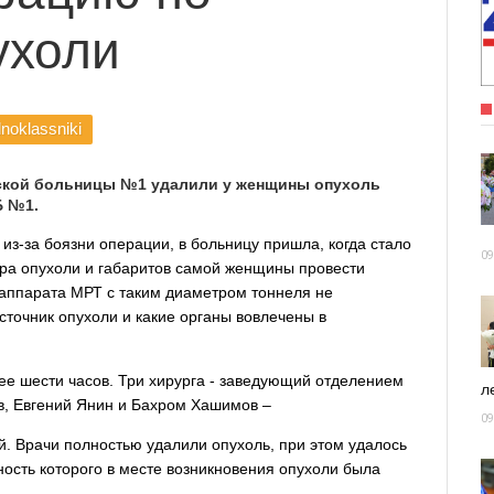
ухоли
noklassniki
ской больницы №1 удалили у женщины опухоль
Б №1.
из-за боязни операции, в больницу пришла, когда стало
09
ера опухоли и габаритов самой женщины провести
 аппарата МРТ с таким диаметром тоннеля не
сточник опухоли и какие органы вовлечены в
ее шести часов. Три хирурга - заведующий отделением
ле
в, Евгений Янин и Бахром Хашимов –
09
й. Врачи полностью удалили опухоль, при этом удалось
ность которого в месте возникновения опухоли была