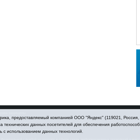
права защищены.
ика, предоставляемый компанией ООО "Яндекс" (119021, Россия, Мо
. Пономарёва, 39.
ра технических данных посетителей для обеспечения работоспособ
34551) 23814
ь с использованием данных технологий.
едеральной службой по надзору в сфере связи, информационных технологий и масс