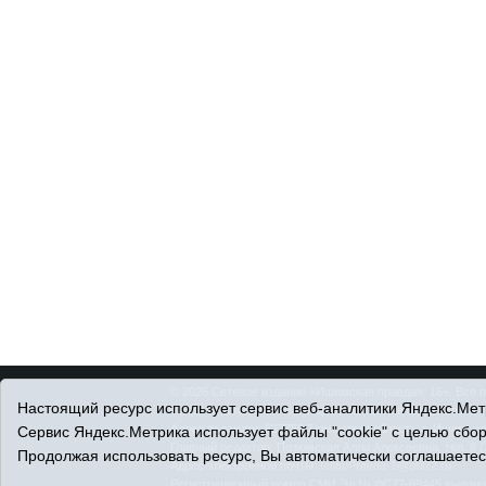
© 2026 Сетевое издание «Ишимская правда». 16+. Все 
Настоящий ресурс использует сервис веб-аналитики Яндекс.Метр
© При использовании материалов ссылка обязательна.
Адрес редакции: 627750 Тюменская область, г. Ишим, ул
Сервис Яндекс.Метрика использует файлы "cookie" с целью сбо
Главный редактор: Позюмская Алла Алексеевна, тел. 8 (
Продолжая использовать ресурс, Вы автоматически соглашаетес
Адрес электронной почты:
IshimPravda-1@obl72.ru
Регистрационный номер СМИ Эл № ФС77-69445 выдано Ф