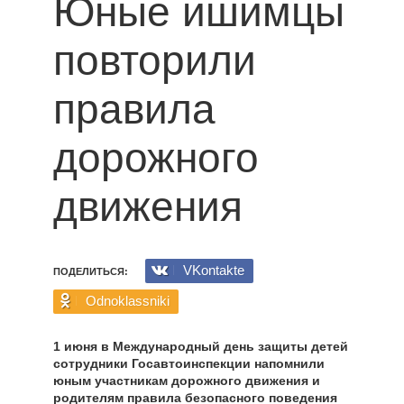
Юные ишимцы
повторили
правила
дорожного
движения
VKontakte
ПОДЕЛИТЬСЯ:
Odnoklassniki
1 июня в Международный день защиты детей
сотрудники Госавтоинспекции напомнили
юным участникам дорожного движения и
родителям правила безопасного поведения