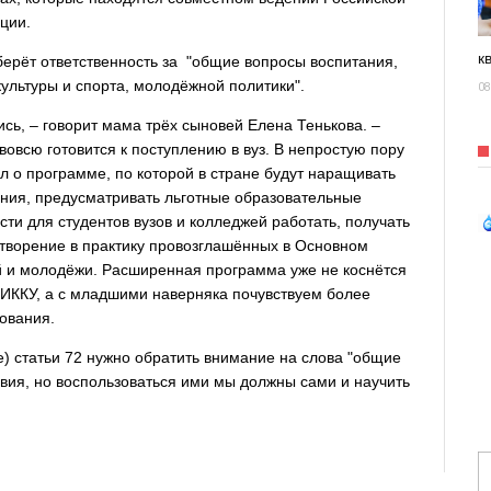
ции.
к
 берёт ответственность за "общие вопросы воспитания,
культуры и спорта, молодёжной политики".
08
ись, – говорит мама трёх сыновей Елена Тенькова. –
вовсю готовится к поступлению в вуз. В непростую пору
 о программе, по которой в стране будут наращивать
ания, предусматривать льготные образовательные
ти для студентов вузов и колледжей работать, получать
етворение в практику провозглашённых в Основном
й и молодёжи. Расширенная программа уже не коснётся
ВИККУ, а с младшими наверняка почувствуем более
ования.
е) статьи 72 нужно обратить внимание на слова "общие
овия, но воспользоваться ими мы должны сами и научить