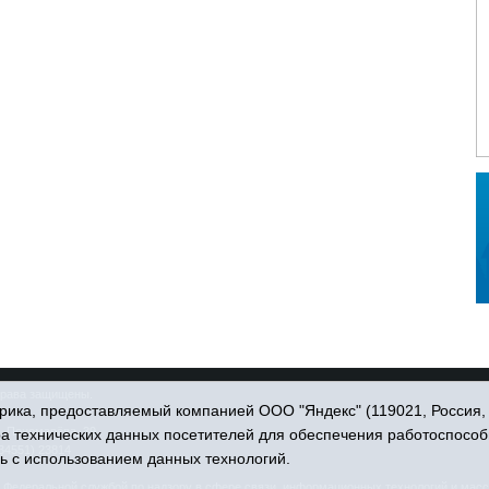
права защищены.
ика, предоставляемый компанией ООО "Яндекс" (119021, Россия, Мо
. Пономарёва, 39.
ра технических данных посетителей для обеспечения работоспособ
34551) 23814
ь с использованием данных технологий.
едеральной службой по надзору в сфере связи, информационных технологий и масс