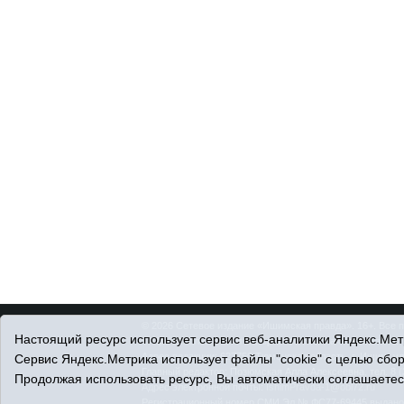
© 2026 Сетевое издание «Ишимская правда». 16+. Все 
Настоящий ресурс использует сервис веб-аналитики Яндекс.Метр
© При использовании материалов ссылка обязательна.
Адрес редакции: 627750 Тюменская область, г. Ишим, ул
Сервис Яндекс.Метрика использует файлы "cookie" с целью сбо
Главный редактор: Позюмская Алла Алексеевна, тел. 8 (
Продолжая использовать ресурс, Вы автоматически соглашаетес
Адрес электронной почты:
IshimPravda-1@obl72.ru
Регистрационный номер СМИ Эл № ФС77-69445 выдано Ф