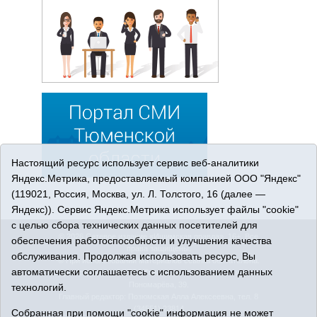
Настоящий ресурс использует сервис веб-аналитики
Яндекс.Метрика, предоставляемый компанией ООО "Яндекс"
(119021, Россия, Москва, ул. Л. Толстого, 16 (далее —
Яндекс)). Сервис Яндекс.Метрика использует файлы "cookie"
с целью сбора технических данных посетителей для
© 2026 Сетевое издание «Ишимская правда». 16+. Все
обеспечения работоспособности и улучшения качества
права защищены.
обслуживания. Продолжая использовать ресурс, Вы
© При использовании материалов ссылка обязательна.
автоматически соглашаетесь с использованием данных
Адрес редакции: 627750 Тюменская область, г. Ишим, ул.
Пономарёва, 39.
технологий.
Главный редактор: Позюмская Алла Алексеевна, тел. 8
(34551) 23814
Собранная при помощи "cookie" информация не может