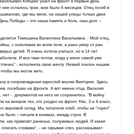
Васильевич Кляцких ушел на фронт в первый день
у нее осталось трое, мне было 6 месяцев. Отец погиб в
ышманово, где мы жили, на нашей улицы только двое
День Победы – это наша память и боль, наш долг –
 - делится Тимошина Валентина Васильевна. - Мой отец,
йны, с осколками во всем теле, и рано умер от ран.
ерых детей. Я очень хотела учиться, но в 14 лет
аболела. И все-таки потом, когда у меня самой уже
отлично" - исполнила свою мечту. Низкий поклон нашим
 чтобы мы могли жить.
лу в сопровождении взрослой внучки Виктории. Здесь
ев, погибших на фронте. А вот имени отца, Василия
 нет - документов на него не сохранилось. "В войну
 на вокзале тех, кто уходил на фронт. Нас, 3 и 4 класс,
ыл зерновой склад. Мы лопатили хлеб, чтобы не "горел".
не было – писали в книжках, между строк. В
ли, как привозят раненых, полуживых людей. И какая
 описать словами", - не скрывая слез, рассказывает