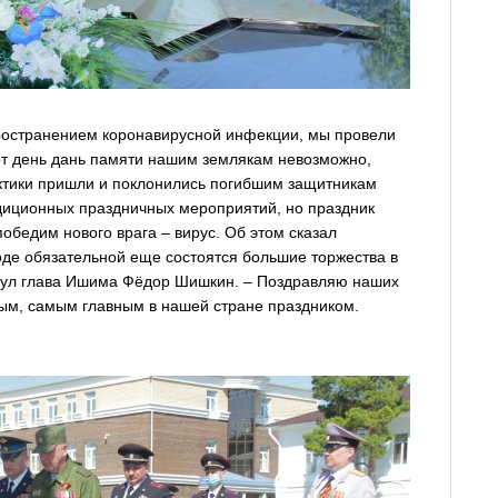
пространением коронавирусной инфекции, мы провели
от день дань памяти нашим землякам невозможно,
ктики пришли и поклонились погибшим защитникам
адиционных праздничных мероприятий, но праздник
победим нового врага – вирус. Об этом сказал
оде обязательной еще состоятся большие торжества в
кнул глава Ишима Фёдор Шишкин. – Поздравляю наших
ным, самым главным в нашей стране праздником.