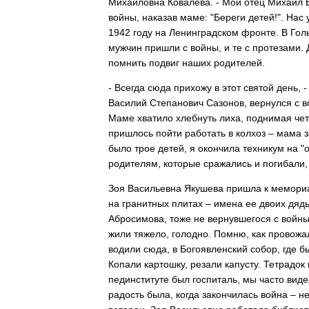
Михайловна Ковалева. - Мой отец Михаил 
войны, наказав маме: "Береги детей!". Нас 
1942 году на Ленинградском фронте. В Гол
мужчин пришли с войны, и те с протезами. 
помнить подвиг наших родителей.
- Всегда сюда прихожу в этот святой день,
Василий Степанович Сазонов, вернулся с во
Маме хватило хлебнуть лиха, поднимая четв
пришлось пойти работать в колхоз – мама з
было трое детей, я окончила техникум на "
родителям, которые сражались и погибали,
Зоя Васильевна Якушева пришла к мемориа
на гранитных плитах – имена ее двоих дядь
Абросимова, тоже не вернувшегося с войны,
жили тяжело, голодно. Помню, как провожали
водили сюда, в Богоявленский собор, где б
Копали картошку, резали капусту. Тетрадок 
пединституте был госпиталь, мы часто виде
радость была, когда закончилась война – не