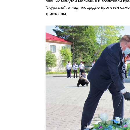
павших минутой молчания и возложили кра
"Журавли", а над площадью пролетел самол
триколоры.