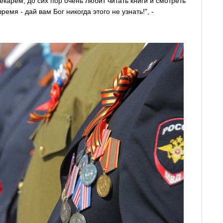
карем, до сих пор очень любит читать книги и смотреть
емя - дай вам Бог никогда этого не узнать!", -