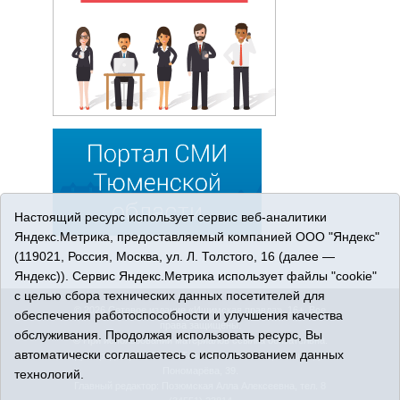
Настоящий ресурс использует сервис веб-аналитики
Яндекс.Метрика, предоставляемый компанией ООО "Яндекс"
(119021, Россия, Москва, ул. Л. Толстого, 16 (далее —
Яндекс)). Сервис Яндекс.Метрика использует файлы "cookie"
с целью сбора технических данных посетителей для
© 2026 Сетевое издание «Ишимская правда». 16+. Все
обеспечения работоспособности и улучшения качества
права защищены.
обслуживания. Продолжая использовать ресурс, Вы
© При использовании материалов ссылка обязательна.
автоматически соглашаетесь с использованием данных
Адрес редакции: 627750 Тюменская область, г. Ишим, ул.
Пономарёва, 39.
технологий.
Главный редактор: Позюмская Алла Алексеевна, тел. 8