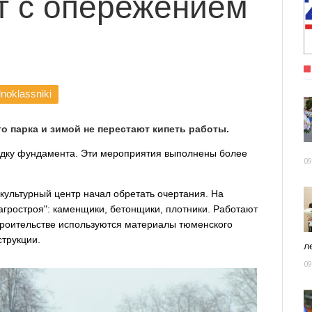
т с опережением
noklassniki
 парка и зимой не перестают кипеть работы.
адку фундамента. Эти мероприятия выполнены более
09
 культурный центр начал обретать очертания. На
агростроя": каменщики, бетонщики, плотники. Работают
роительстве используются материалы тюменского
струкции.
ле
09