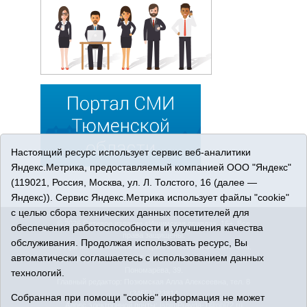
Настоящий ресурс использует сервис веб-аналитики
Яндекс.Метрика, предоставляемый компанией ООО "Яндекс"
(119021, Россия, Москва, ул. Л. Толстого, 16 (далее —
Яндекс)). Сервис Яндекс.Метрика использует файлы "cookie"
с целью сбора технических данных посетителей для
© 2026 Сетевое издание «Ишимская правда». 16+. Все
обеспечения работоспособности и улучшения качества
права защищены.
обслуживания. Продолжая использовать ресурс, Вы
© При использовании материалов ссылка обязательна.
автоматически соглашаетесь с использованием данных
Адрес редакции: 627750 Тюменская область, г. Ишим, ул.
Пономарёва, 39.
технологий.
Главный редактор: Позюмская Алла Алексеевна, тел. 8
(34551) 23814
Собранная при помощи "cookie" информация не может
Адрес электронной почты:
IshimPravda-1@obl72.ru