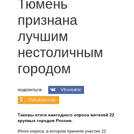
Тюмень
признана
лучшим
нестоличным
городом
VKontakte
ПОДЕЛИТЬСЯ:
Odnoklassniki
Таковы итоги ежегодного опроса жителей 22
крупных городов России.
Итоги опроса, в котором приняли участие 22