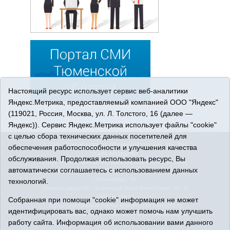
Настоящий ресурс использует сервис веб-аналитики
Яндекс.Метрика, предоставляемый компанией ООО "Яндекс"
(119021, Россия, Москва, ул. Л. Толстого, 16 (далее —
Яндекс)). Сервис Яндекс.Метрика использует файлы "cookie"
с целью сбора технических данных посетителей для
© 2026 Сетевое издание «Ишимская правда». 16+. Все
обеспечения работоспособности и улучшения качества
права защищены.
обслуживания. Продолжая использовать ресурс, Вы
© При использовании материалов ссылка обязательна.
автоматически соглашаетесь с использованием данных
Адрес редакции: 627750 Тюменская область, г. Ишим, ул.
Пономарёва, 39.
технологий.
Главный редактор: Позюмская Алла Алексеевна, тел. 8
(34551) 23814
Собранная при помощи "cookie" информация не может
Адрес электронной почты:
IshimPravda-1@obl72.ru
идентифицировать вас, однако может помочь нам улучшить
Регистрационный номер СМИ Эл № ФС77-69445 выдано
работу сайта. Информация об использовании вами данного
Федеральной службой по надзору в сфере связи,