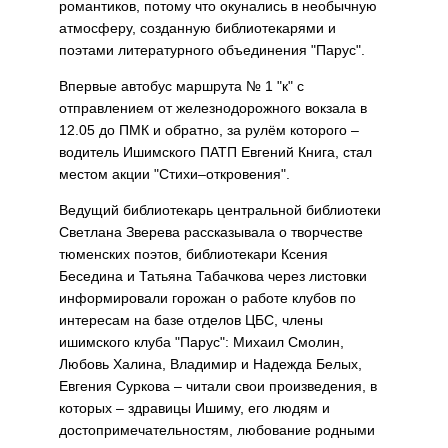
романтиков, потому что окунались в необычную
атмосферу, созданную библиотекарями и
поэтами литературного объединения "Парус".
Впервые автобус маршрута № 1 "к" с
отправлением от железнодорожного вокзала в
12.05 до ПМК и обратно, за рулём которого –
водитель Ишимского ПАТП Евгений Книга, стал
местом акции "Стихи–откровения".
Ведущий библиотекарь центральной библиотеки
Светлана Зверева рассказывала о творчестве
тюменских поэтов, библиотекари Ксения
Беседина и Татьяна Табачкова через листовки
информировали горожан о работе клубов по
интересам на базе отделов ЦБС, члены
ишимского клуба "Парус": Михаил Смолин,
Любовь Халина, Владимир и Надежда Белых,
Евгения Суркова – читали свои произведения, в
которых – здравицы Ишиму, его людям и
достопримечательностям, любование родными