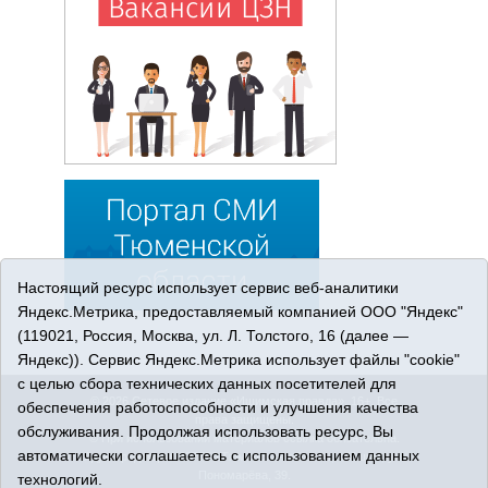
Настоящий ресурс использует сервис веб-аналитики
Яндекс.Метрика, предоставляемый компанией ООО "Яндекс"
(119021, Россия, Москва, ул. Л. Толстого, 16 (далее —
Яндекс)). Сервис Яндекс.Метрика использует файлы "cookie"
с целью сбора технических данных посетителей для
© 2026 Сетевое издание «Ишимская правда». 16+. Все
обеспечения работоспособности и улучшения качества
права защищены.
обслуживания. Продолжая использовать ресурс, Вы
© При использовании материалов ссылка обязательна.
автоматически соглашаетесь с использованием данных
Адрес редакции: 627750 Тюменская область, г. Ишим, ул.
Пономарёва, 39.
технологий.