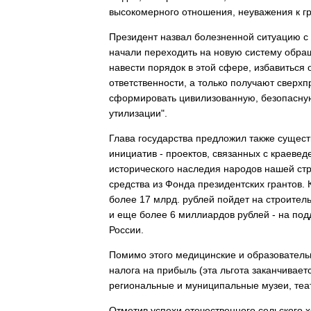
высокомерного отношения, неуважения к гра
Президент назвал болезненной ситуацию с
начали переходить на новую систему обр
навести порядок в этой сфере, избавиться 
ответственности, а только получают сверхп
сформировать цивилизованную, безопасную
утилизации".
Глава государства предложил также сущес
инициатив - проектов, связанных с краеве
исторического наследия народов нашей стр
средства из Фонда президентских грантов. 
более 17 млрд. рублей пойдет на строитель
и еще более 6 миллиардов рублей - на под
России.
Помимо этого медицинские и образователь
налога на прибыль (эта льгота заканчивает
региональные и муниципальные музеи, теа
Отметив успехи отечественного сельского х