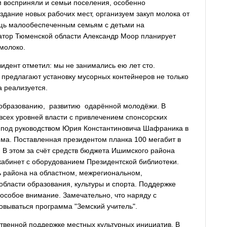
м восприняли и семьи поселения, особенно
дание новых рабочих мест, организуем закуп молока от
щь малообеспеченным семьям с детьми на
натор Тюменской области Александр Моор планирует
молоко.
зидент отметил: мы не занимались ею лет сто.
предлагают установку мусорных контейнеров не только
а реализуется.
образованию, развитию одарённой молодёжи. В
всех уровней власти с привлечением спонсорских
 под руководством Юрия Константиновича Шафраника в
ема. Поставленная президентом планка 100 мегабит в
. В этом за счёт средств бюджета Ишимского района
кабинет с оборудованием Президентской библиотеки.
 района на областном, межрегиональном,
бласти образования, культуры и спорта. Поддержке
особое внимание. Замечательно, что наряду с
овываться программа "Земский учитель".
твенной поддержке местных культурных инициатив. В