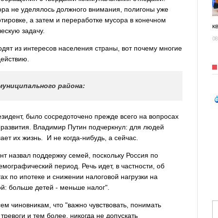
ора не уделялось должного внимания, полигоны уже
тировке, а затем и переработке мусора в конечном
к
ескую задачу.
08
дят из интересов населения страны, вот почему многие
действию.
муниципального района:
езидент, было сосредоточено прежде всего на вопросах
 развития. Владимир Путин подчеркнул: для людей
ает их жизнь. И не когда-нибудь, а сейчас.
нт назвал поддержку семей, поскольку Россия по
ографический период. Речь идет, в частности, об
ах по ипотеке и снижении налоговой нагрузки на
й: больше детей - меньше налог".
сем чиновникам, что "важно чувствовать, понимать
тревоги и тем более, никогда не допускать