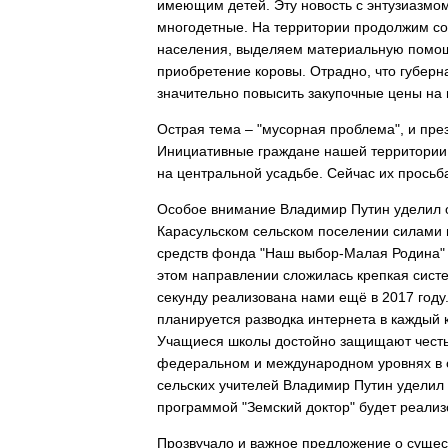
имеющим детей. Эту новость с энтузиазмо
многодетные. На территории продолжим соз
населения, выделяем материальную помо
приобретение коровы. Отрадно, что губер
значительно повысить закупочные цены на 
Острая тема – "мусорная проблема", и пре
Инициативные граждане нашей территории 
на центральной усадьбе. Сейчас их просьб
Особое внимание Владимир Путин уделил 
Карасульском сельском поселении силами 
средств фонда "Наш выбор-Малая Родина"
этом направлении сложилась крепкая сист
секунду реализована нами ещё в 2017 году
планируется разводка интернета в каждый 
Учащиеся школы достойно защищают честь
федеральном и международном уровнях в о
сельских учителей Владимир Путин уделил 
программой "Земский доктор" будет реализ
Прозвучало и важное предложение о сущес