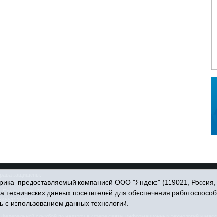
права защищены.
ика, предоставляемый компанией ООО "Яндекс" (119021, Россия, Мо
. Пономарёва, 39.
ра технических данных посетителей для обеспечения работоспособ
34551) 23814
ь с использованием данных технологий.
едеральной службой по надзору в сфере связи, информационных технологий и масс