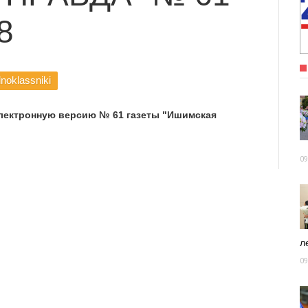
8
noklassniki
лектронную версию № 61 газеты "Ишимская
09
ле
09