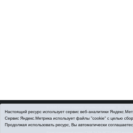
© 2026 Сетевое издание «Ишимская правда». 16+. Все 
Настоящий ресурс использует сервис веб-аналитики Яндекс.Метр
© При использовании материалов ссылка обязательна.
Адрес редакции: 627750 Тюменская область, г. Ишим, ул
Сервис Яндекс.Метрика использует файлы "cookie" с целью сбо
Главный редактор: Позюмская Алла Алексеевна, тел. 8 (
Продолжая использовать ресурс, Вы автоматически соглашаетес
Адрес электронной почты:
IshimPravda-1@obl72.ru
Регистрационный номер СМИ Эл № ФС77-69445 выдано Ф