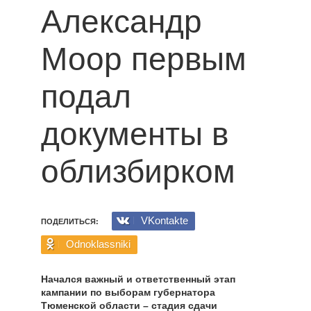
Александр
Моор первым
подал
документы в
облизбирком
VKontakte
ПОДЕЛИТЬСЯ:
Odnoklassniki
Начался важный и ответственный этап
кампании по выборам губернатора
Тюменской области – стадия сдачи