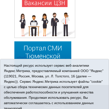
Настоящий ресурс использует сервис веб-аналитики
Яндекс.Метрика, предоставляемый компанией ООО "Яндекс"
(119021, Россия, Москва, ул. Л. Толстого, 16 (далее —
Яндекс)). Сервис Яндекс.Метрика использует файлы "cookie"
с целью сбора технических данных посетителей для
© 2026 Сетевое издание «Ишимская правда». 16+. Все
обеспечения работоспособности и улучшения качества
права защищены.
обслуживания. Продолжая использовать ресурс, Вы
© При использовании материалов ссылка обязательна.
автоматически соглашаетесь с использованием данных
Адрес редакции: 627750 Тюменская область, г. Ишим, ул.
Пономарёва, 39.
технологий.