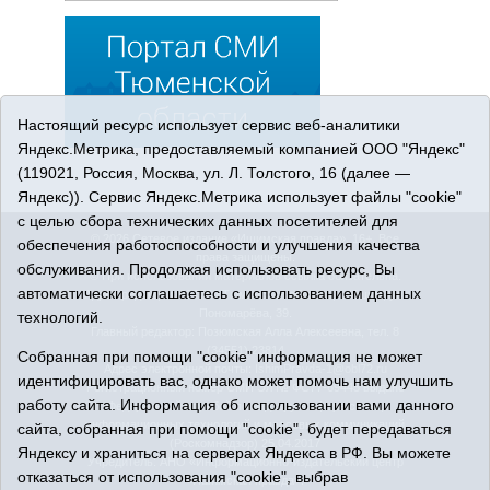
Настоящий ресурс использует сервис веб-аналитики
Яндекс.Метрика, предоставляемый компанией ООО "Яндекс"
(119021, Россия, Москва, ул. Л. Толстого, 16 (далее —
Яндекс)). Сервис Яндекс.Метрика использует файлы "cookie"
с целью сбора технических данных посетителей для
© 2026 Сетевое издание «Ишимская правда». 16+. Все
обеспечения работоспособности и улучшения качества
права защищены.
обслуживания. Продолжая использовать ресурс, Вы
© При использовании материалов ссылка обязательна.
автоматически соглашаетесь с использованием данных
Адрес редакции: 627750 Тюменская область, г. Ишим, ул.
Пономарёва, 39.
технологий.
Главный редактор: Позюмская Алла Алексеевна, тел. 8
(34551) 23814
Собранная при помощи "cookie" информация не может
Адрес электронной почты:
IshimPravda-1@obl72.ru
идентифицировать вас, однако может помочь нам улучшить
Регистрационный номер СМИ Эл № ФС77-69445 выдано
работу сайта. Информация об использовании вами данного
Федеральной службой по надзору в сфере связи,
информационных технологий и массовых коммуникаций
сайта, собранная при помощи "cookie", будет передаваться
(Роскомнадзор) 25.04.2017
Яндексу и храниться на серверах Яндекса в РФ. Вы можете
Учредитель: АНО «Информационно-издательский центр
отказаться от использования "cookie", выбрав
«Ишимская правда».