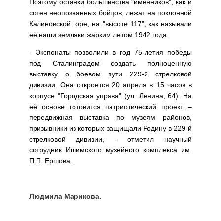
Поэтому останки большинства "именников", как и
сотен неопознанных бойцов, лежат на поклонной
Калиновской горе, на "высоте 117", как называли
её наши земляки жарким летом 1942 года.
- Экспонаты позволили в год 75-летия победы
под Сталинградом создать полноценную
выставку о боевом пути 229-й стрелковой
дивизии. Она откроется 20 апреля в 15 часов в
корпусе "Городская управа" (ул. Ленина, 64). На
её основе готовится патриотический проект –
передвижная выставка по музеям районов,
призывники из которых защищали Родину в 229-й
стрелковой дивизии, - отметил научный
сотрудник Ишимского музейного комплекса им.
П.П. Ершова.
Людмила Марикова.