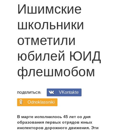
Ишимские
школьники
отметили
юбилей ЮИД
флешмобом
VKontakte
ПОДЕЛИТЬСЯ:
Odnoklassniki
В марте исполнилось 45 лет со дня
образования первых отрядов юных
инспекторов дорожного движения. Эти