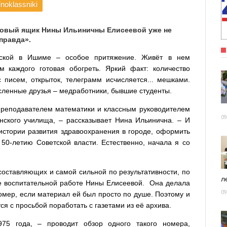
noklassniki
товый ящик Нины Ильиничны Елисеевой уже не
правда».
дской в Ишиме – особое притяжение. Живёт в нем
 каждого готовая обогреть. Яркий факт: количество
 писем, открыток, телеграмм исчисляется... мешками.
ленные друзья – медработники, бывшие студенты.
 преподавателем математики и классным руководителем
09
ского училища, – рассказывает Нина Ильинична. – И
истории развития здравоохранения в городе, оформить
50-летию Советской власти. Естественно, начала я со
составляющих и самой сильной по результативности, по
ле
е воспитательной работе Нины Елисеевой. Она делала
09
номер, если материал ей был просто по душе. Поэтому и
я с просьбой поработать с газетами из её архива.
75 года, – проводит обзор одного такого номера,