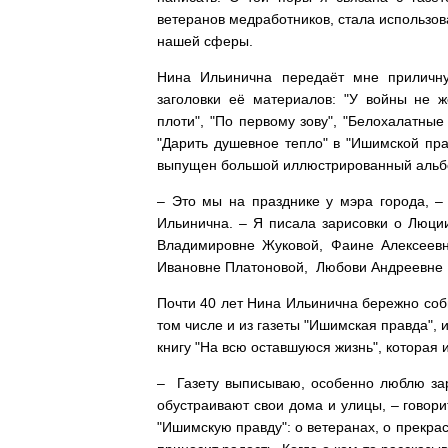
ветеранов медработников, стала использов
нашей сферы.
Нина Ильинична передаёт мне приличную
заголовки её материалов: "У войны не ж
плоти", "По первому зову", "Белохалатны
"Дарить душевное тепло" в "Ишимской пра
выпущен большой иллюстрированный альбо
– Это мы на празднике у мэра города, –
Ильинична. – Я писала зарисовки о Люци
Владимировне Жуковой, Фаине Алексеевн
Ивановне Платоновой, Любови Андреевне 
Почти 40 лет Нина Ильинична бережно соби
том числе и из газеты "Ишимская правда", 
книгу "На всю оставшуюся жизнь", которая 
– Газету выписываю, особенно люблю зар
обустраивают свои дома и улицы, – говор
"Ишимскую правду": о ветеранах, о прекрас