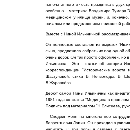
напечатанного в честь праздника в двух к
особенно – материал Владимира Тумара "С
медицинском училище музей, и, конечно,
началом или продолжением поисковой раб
Вместе с Ниной Ильиничной рассматриваем
Он полностью составлен из вырезок "Ишим
сына, предложила собрать их под одной об
очень дорог. Он так просто оформлен, но 
Ильинична. Это – статьи об истории Иш
корреспонденции "Исторические ворота г
Шастуновой, стихи В. Нечволоды, В. Шо
В.Журавлёва.
Дебют самой Нины Ильиничны как внештат
1981 года со статьи "Медицина в прошлом 
Подпись под материалом "Н.Елисеева, руко
– Сподвиг меня на многолетнее сотрудни
Лаврентьевич Лапин. Он приходил в учили
написать. С той поры я связана с газет