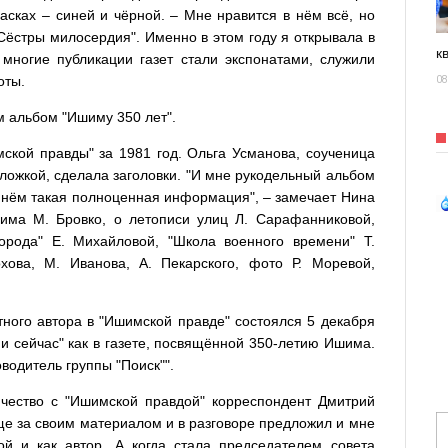
расках – синей и чёрной. – Мне нравится в нём всё, но
ёстры милосердия". Именно в этом году я открывала в
к
 многие публикации газет стали экспонатами, служили
оты.
08
 альбом "Ишиму 350 лет".
ской правды" за 1981 год. Ольга Усманова, соученица
ложкой, сделала заголовки. "И мне рукодельный альбом
в нём такая полноценная информация", – замечает Нина
има М. Бровко, о летописи улиц Л. Сарафанниковой,
орода" Е. Михайловой, "Школа военного времени" Т.
хова, М. Иванова, А. Пекарского, фото Р. Моревой,
ного автора в "Ишимской правде" состоялся 5 декабря
и сейчас" как в газете, посвящённой 350-летию Ишима.
водитель группы "Поиск"".
чество с "Ишимской правдой" корреспондент Дмитрий
ще за своим материалом и в разговоре предложил и мне
ой и как автор. А когда стала председателем совета