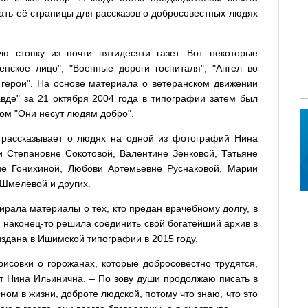
ать её страницы для рассказов о добросовестных людях
 стопку из почти пятидесяти газет. Вот некоторые
енское лицо", "Военные дороги госпиталя", "Ангел во
е герои". На основе материала о ветеранском движении
вде" за 21 октября 2004 года в типографии затем был
м "Они несут людям добро".
 рассказывает о людях на одной из фотографий Нина
и Степановне Сокотовой, Валентине Зенковой, Татьяне
е Гонихиной, Любови Артемьевне Руснаковой, Марии
Шмелёвой и других.
рала материалы о тех, кто предан врачебному долгу, в
и наконец-то решила соединить свой богатейший архив в
издана в Ишимской типографии в 2015 году.
исовки о горожанах, которые добросовестно трудятся,
ит Нина Ильинична. – По зову души продолжаю писать в
ном в жизни, доброте людской, потому что знаю, что это