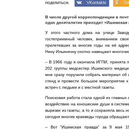
VKontakte
Od
ПОДЕЛИТЬСЯ:
В числе другой корреспонденции в поч
одно десятилетие приходит «Ишимская 
У этого частного дома на улице Заво
гостеприимный человек, вниманием своим
прилетевших за многие годы на её адрес
Нину Ильиничну охотно навещают многочис
– В 1966 году я окончила ИГПИ, принята
202 группы медсестер Ишимского медицин
мне сразу поручили собрать материал об 
стенд и провести большое мероприятие к 
встреч с людьми и с местной газеты.
Поисковая работа стала одной из главных 
воздействию на юношеские души в систем
вырезки из газеты, а то и сохраняла весь 
сегодня многие краеведы города обращаютс
– Вот "Ишимская правда" за 9 мая 19