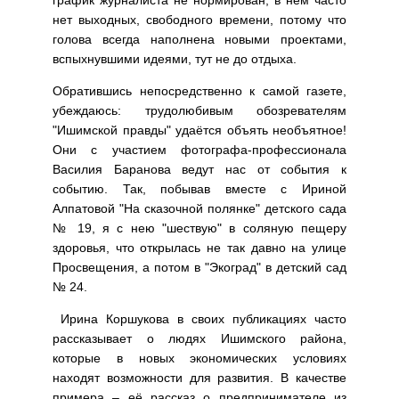
график журналиста не нормирован, в нём часто
нет выходных, свободного времени, потому что
голова всегда наполнена новыми проектами,
вспыхнувшими идеями, тут не до отдыха.
Обратившись непосредственно к самой газете,
убеждаюсь: трудолюбивым обозревателям
"Ишимской правды" удаётся объять необъятное!
Они с участием фотографа-профессионала
Василия Баранова ведут нас от события к
событию. Так, побывав вместе с Ириной
Алпатовой "На сказочной полянке" детского сада
№ 19, я с нею "шествую" в соляную пещеру
здоровья, что открылась не так давно на улице
Просвещения, а потом в "Экоград" в детский сад
№ 24.
Ирина Коршукова в своих публикациях часто
рассказывает о людях Ишимского района,
которые в новых экономических условиях
находят возможности для развития. В качестве
примера – её рассказ о предпринимателе из