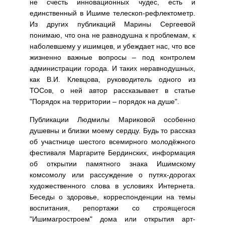
не счесть инновационных чудес, есть и
единственный в Ишиме телескоп-рефлектометр.
Из других публикаций Марины Сергеевой
понимаю, что она не равнодушна к проблемам, к
наболевшему у ишимцев, и убеждает нас, что все
жизненно важные вопросы – под контролем
администрации города. И таких неравнодушных,
как В.И. Клевцова, руководитель одного из
ТОСов, о ней автор рассказывает в статье
"Порядок на территории – порядок на душе".
Публикации Людмилы Мариковой особенно
душевны и близки моему сердцу. Будь то рассказ
об участнице шестого всемирного молодёжного
фестиваля Маргарите Бердинских, информация
об открытии памятного знака Ишимскому
комсомолу или рассуждение о путях-дорогах
художественного слова в условиях Интернета.
Беседы о здоровье, корреспонденции на темы
воспитания, репортажи со строящегося
"Ишимагростроем" дома или открытия арт-