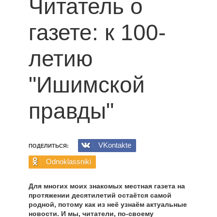
Читатель о
газете: к 100-
летию
"Ишимской
правды"
VKontakte
ПОДЕЛИТЬСЯ:
Odnoklassniki
Для многих моих знакомых местная газета на
протяжении десятилетий остаётся самой
родной, потому как из неё узнаём актуальные
новости. И мы, читатели, по-своему