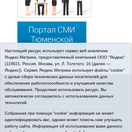
Настоящий ресурс использует сервис веб-аналитики
Яндекс.Метрика, предоставляемый компанией ООО "Яндекс"
(119021, Россия, Москва, ул. Л. Толстого, 16 (далее —
Яндекс)). Сервис Яндекс.Метрика использует файлы "cookie"
с целью сбора технических данных посетителей для
© 2026 Сетевое издание «Ишимская правда». 16+. Все
обеспечения работоспособности и улучшения качества
права защищены.
обслуживания. Продолжая использовать ресурс, Вы
© При использовании материалов ссылка обязательна.
автоматически соглашаетесь с использованием данных
Адрес редакции: 627750 Тюменская область, г. Ишим, ул.
Пономарёва, 39.
технологий.
Главный редактор: Позюмская Алла Алексеевна, тел. 8
(34551) 23814
Собранная при помощи "cookie" информация не может
Адрес электронной почты:
IshimPravda-1@obl72.ru
идентифицировать вас, однако может помочь нам улучшить
Регистрационный номер СМИ Эл № ФС77-69445 выдано
работу сайта. Информация об использовании вами данного
Федеральной службой по надзору в сфере связи,
информационных технологий и массовых коммуникаций