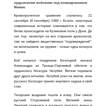
ордынскими войсками под командованием
Мамая.
Кровопролитное сражение случилось 21
сентября (8 сентября) 1380 г. Кстати, некоторые
современные историки сомневаются в том, что
битва происходила на Куликовом поле у Дона. До
сих пор, несмотря на все старания археологов,
там не найдено вещественных "подтверждений":
ни могильников, ни оружия - только одна кольчуга
и шлем.
Бой начался поединком богатырей: монаха
Александра из Троице-Сергиевой обители и
ордынского богатура Челубея. Витязи поразили
друг друга копьями: Челубей упал на землю, конь
русского богатыря принёс мертвого седока в свой
стан.
Татарские всадники пошли в атаку. Они смяли
русский Сторожевой полк. Великий князь
Дмитрий сражался в доспехах простого воина в