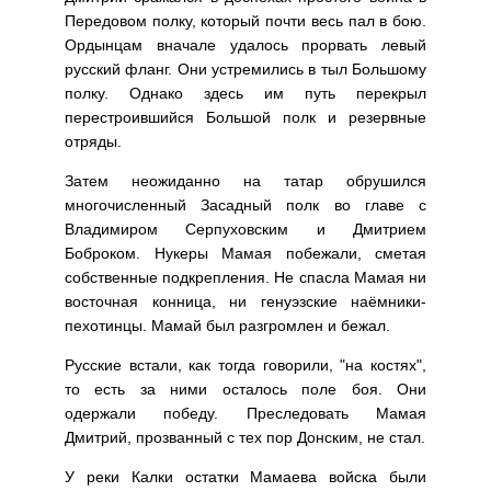
Передовом полку, который почти весь пал в бою.
Ордынцам вначале удалось прорвать левый
русский фланг. Они устремились в тыл Большому
полку. Однако здесь им путь перекрыл
перестроившийся Большой полк и резервные
отряды.
Затем неожиданно на татар обрушился
многочисленный Засадный полк во главе с
Владимиром Серпуховским и Дмитрием
Боброком. Нукеры Мамая побежали, сметая
собственные подкрепления. Не спасла Мамая ни
восточная конница, ни генуэзские наёмники-
пехотинцы. Мамай был разгромлен и бежал.
Русские встали, как тогда говорили, "на костях",
то есть за ними осталось поле боя. Они
одержали победу. Преследовать Мамая
Дмитрий, прозванный с тех пор Донским, не стал.
У реки Калки остатки Мамаева войска были