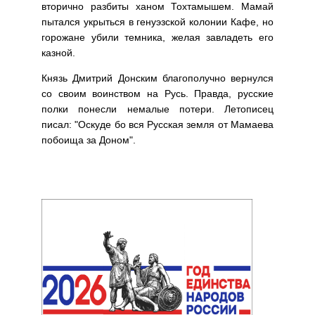
вторично разбиты ханом Тохтамышем. Мамай
пытался укрыться в генуэзской колонии Кафе, но
горожане убили темника, желая завладеть его
казной.
Князь Дмитрий Донским благополучно вернулся
со своим воинством на Русь. Правда, русские
полки понесли немалые потери. Летописец
писал: "Оскуде бо вся Русская земля от Мамаева
побоища за Доном".