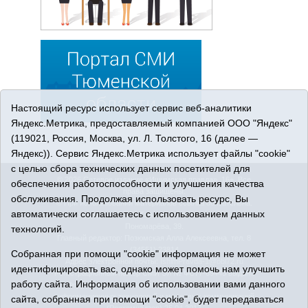
Настоящий ресурс использует сервис веб-аналитики
Яндекс.Метрика, предоставляемый компанией ООО "Яндекс"
(119021, Россия, Москва, ул. Л. Толстого, 16 (далее —
Яндекс)). Сервис Яндекс.Метрика использует файлы "cookie"
с целью сбора технических данных посетителей для
© 2026 Сетевое издание «Ишимская правда». 16+. Все
обеспечения работоспособности и улучшения качества
права защищены.
обслуживания. Продолжая использовать ресурс, Вы
© При использовании материалов ссылка обязательна.
автоматически соглашаетесь с использованием данных
Адрес редакции: 627750 Тюменская область, г. Ишим, ул.
Пономарёва, 39.
технологий.
Главный редактор: Позюмская Алла Алексеевна, тел. 8
(34551) 23814
Собранная при помощи "cookie" информация не может
Адрес электронной почты:
IshimPravda-1@obl72.ru
идентифицировать вас, однако может помочь нам улучшить
Регистрационный номер СМИ Эл № ФС77-69445 выдано
работу сайта. Информация об использовании вами данного
Федеральной службой по надзору в сфере связи,
информационных технологий и массовых коммуникаций
сайта, собранная при помощи "cookie", будет передаваться