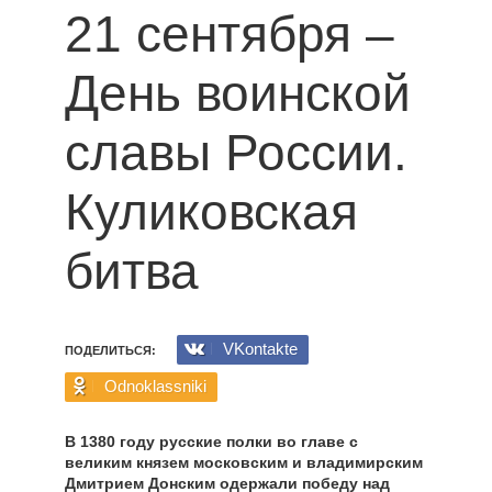
21 сентября –
День воинской
славы России.
Куликовская
битва
VKontakte
ПОДЕЛИТЬСЯ:
Odnoklassniki
В 1380 году русские полки во главе с
великим князем московским и владимирским
Дмитрием Донским одержали победу над