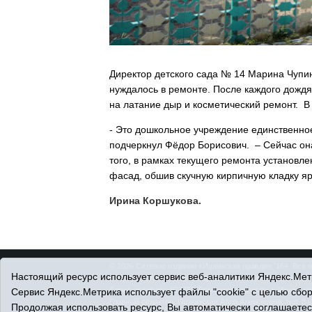
Директор детского сада № 14 Марина Чупина
нуждалось в ремонте. После каждого дождя
на латание дыр и косметический ремонт. В
- Это дошкольное учреждение единственное 
подчеркнул Фёдор Борисович. – Сейчас она
того, в рамках текущего ремонта установл
фасад, обшив скучную кирпичную кладку 
Ирина Коршукова.
© 2026 Сетевое издание «Ишимская правда». 16+. Все 
Настоящий ресурс использует сервис веб-аналитики Яндекс.Метр
© При использовании материалов ссылка обязательна.
Адрес редакции: 627750 Тюменская область, г. Ишим, ул
Сервис Яндекс.Метрика использует файлы "cookie" с целью сбо
Главный редактор: Позюмская Алла Алексеевна, тел. 8 (
Продолжая использовать ресурс, Вы автоматически соглашаетес