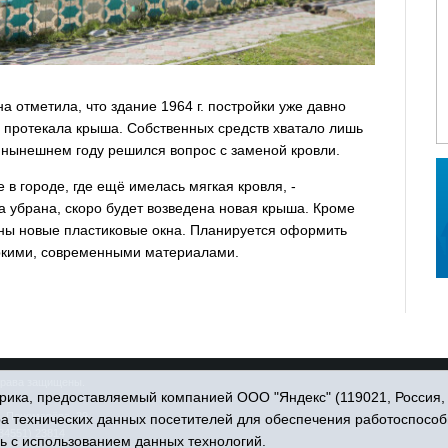
 отметила, что здание 1964 г. постройки уже давно
 протекала крыша. Собственных средств хватало лишь
 нынешнем году решился вопрос с заменой кровли.
в городе, где ещё имелась мягкая кровля, -
 убрана, скоро будет возведена новая крыша. Кроме
ены новые пластиковые окна. Планируется оформить
яркими, современными материалами.
права защищены.
ика, предоставляемый компанией ООО "Яндекс" (119021, Россия, Мо
. Пономарёва, 39.
ра технических данных посетителей для обеспечения работоспособ
34551) 23814
ь с использованием данных технологий.