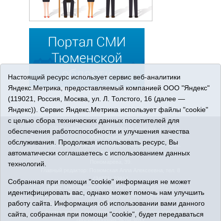
Настоящий ресурс использует сервис веб-аналитики
Яндекс.Метрика, предоставляемый компанией ООО "Яндекс"
(119021, Россия, Москва, ул. Л. Толстого, 16 (далее —
Яндекс)). Сервис Яндекс.Метрика использует файлы "cookie"
с целью сбора технических данных посетителей для
© 2026 Сетевое издание «Ишимская правда». 16+. Все
обеспечения работоспособности и улучшения качества
права защищены.
обслуживания. Продолжая использовать ресурс, Вы
© При использовании материалов ссылка обязательна.
автоматически соглашаетесь с использованием данных
Адрес редакции: 627750 Тюменская область, г. Ишим, ул.
Пономарёва, 39.
технологий.
Главный редактор: Позюмская Алла Алексеевна, тел. 8
(34551) 23814
Собранная при помощи "cookie" информация не может
Адрес электронной почты:
IshimPravda-1@obl72.ru
идентифицировать вас, однако может помочь нам улучшить
Регистрационный номер СМИ Эл № ФС77-69445 выдано
работу сайта. Информация об использовании вами данного
Федеральной службой по надзору в сфере связи,
информационных технологий и массовых коммуникаций
сайта, собранная при помощи "cookie", будет передаваться
(Роскомнадзор) 25.04.2017