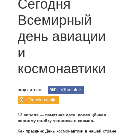
Сегодня
Всемирный
день авиации
и
космонавтики
VKontakte
ПОДЕЛИТЬСЯ:
Odnoklassniki
12 апреля — памятная дата, посвящённая
первому полёту человека в космос.
Как праздник День космонавтики в нашей стране