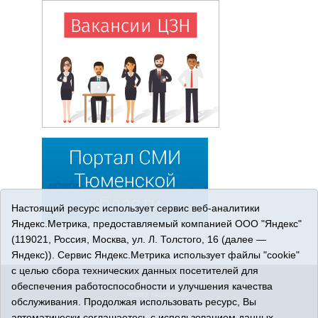
Настоящий ресурс использует сервис веб-аналитики
Яндекс.Метрика, предоставляемый компанией ООО "Яндекс"
(119021, Россия, Москва, ул. Л. Толстого, 16 (далее —
Яндекс)). Сервис Яндекс.Метрика использует файлы "cookie"
с целью сбора технических данных посетителей для
© 2026 Сетевое издание «Ишимская правда». 16+. Все
обеспечения работоспособности и улучшения качества
права защищены.
обслуживания. Продолжая использовать ресурс, Вы
© При использовании материалов ссылка обязательна.
автоматически соглашаетесь с использованием данных