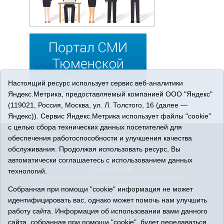
Настоящий ресурс использует сервис веб-аналитики
Яндекс.Метрика, предоставляемый компанией ООО "Яндекс"
(119021, Россия, Москва, ул. Л. Толстого, 16 (далее —
Яндекс)). Сервис Яндекс.Метрика использует файлы "cookie"
с целью сбора технических данных посетителей для
© 2026 Сетевое издание «Ишимская правда». 16+. Все
обеспечения работоспособности и улучшения качества
права защищены.
обслуживания. Продолжая использовать ресурс, Вы
© При использовании материалов ссылка обязательна.
автоматически соглашаетесь с использованием данных
Адрес редакции: 627750 Тюменская область, г. Ишим, ул.
Пономарёва, 39.
технологий.
Главный редактор: Позюмская Алла Алексеевна, тел. 8
(34551) 23814
Собранная при помощи "cookie" информация не может
Адрес электронной почты:
IshimPravda-1@obl72.ru
идентифицировать вас, однако может помочь нам улучшить
Регистрационный номер СМИ Эл № ФС77-69445 выдано
работу сайта. Информация об использовании вами данного
Федеральной службой по надзору в сфере связи,
информационных технологий и массовых коммуникаций
сайта, собранная при помощи "cookie", будет передаваться