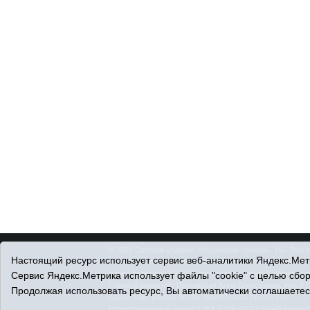
© 2026 Сетевое издание «Ишимская правда». 16+. Все 
Настоящий ресурс использует сервис веб-аналитики Яндекс.Метр
© При использовании материалов ссылка обязательна.
Адрес редакции: 627750 Тюменская область, г. Ишим, ул
Сервис Яндекс.Метрика использует файлы "cookie" с целью сбо
Главный редактор: Позюмская Алла Алексеевна, тел. 8 (
Продолжая использовать ресурс, Вы автоматически соглашаетес
Адрес электронной почты:
IshimPravda-1@obl72.ru
Регистрационный номер СМИ Эл № ФС77-69445 выдано Ф