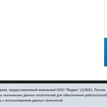
права защищены.
ика, предоставляемый компанией ООО "Яндекс" (119021, Россия, Мо
. Пономарёва, 39.
ра технических данных посетителей для обеспечения работоспособ
34551) 23814
ь с использованием данных технологий.
едеральной службой по надзору в сфере связи, информационных технологий и масс