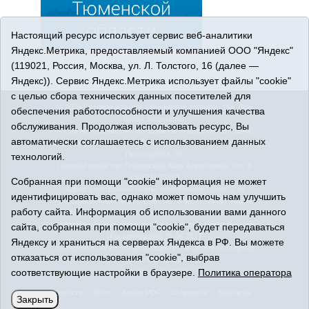
Настоящий ресурс использует сервис веб-аналитики
Яндекс.Метрика, предоставляемый компанией ООО "Яндекс"
(119021, Россия, Москва, ул. Л. Толстого, 16 (далее —
Яндекс)). Сервис Яндекс.Метрика использует файлы "cookie"
с целью сбора технических данных посетителей для
© 2026 Сетевое издание «Ишимская правда». 16+. Все
обеспечения работоспособности и улучшения качества
права защищены.
обслуживания. Продолжая использовать ресурс, Вы
© При использовании материалов ссылка обязательна.
автоматически соглашаетесь с использованием данных
Адрес редакции: 627750 Тюменская область, г. Ишим, ул.
Пономарёва, 39.
технологий.
Главный редактор: Позюмская Алла Алексеевна, тел. 8
(34551) 23814
Собранная при помощи "cookie" информация не может
Адрес электронной почты:
IshimPravda-1@obl72.ru
идентифицировать вас, однако может помочь нам улучшить
Регистрационный номер СМИ Эл № ФС77-69445 выдано
работу сайта. Информация об использовании вами данного
Федеральной службой по надзору в сфере связи,
информационных технологий и массовых коммуникаций
сайта, собранная при помощи "cookie", будет передаваться
(Роскомнадзор) 25.04.2017
Яндексу и храниться на серверах Яндекса в РФ. Вы можете
Учредитель: АНО «Информационно-издательский центр
отказаться от использования "cookie", выбрав
«Ишимская правда».
соответствующие настройки в браузере.
Политика оператора
Политика оператора
Новости
Фото
Архив PDF
О проекте
Контакты
Закрыть