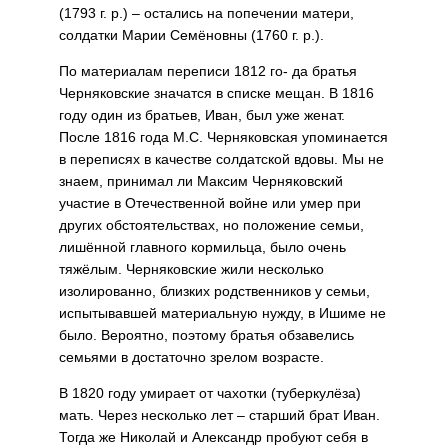
(1793 г. р.) – остались на попечении матери,
солдатки Марии Семёновны (1760 г. р.).
По материалам переписи 1812 го- да братья
Черняковские значатся в списке мещан. В 1816
году один из братьев, Иван, был уже женат.
После 1816 года М.С. Черняков­ская упоминается
в переписях в качестве солдатской вдовы. Мы не
знаем, принимал ли Максим Черня­ковский
участие в Отечественной войне или умер при
других обсто­ятельствах, но положение семьи,
лишённой главного кормильца, было очень
тяжёлым. Черняковские жили несколько
изолированно, близких родственников у семьи,
испытывавшей материальную нужду, в Ишиме не
было. Вероятно, поэтому братья обзавелись
семьями в достаточно зрелом возрасте.
В 1820 году умирает от чахотки (туберкулёза)
мать. Через несколько лет – старший брат Иван.
Тогда же Николай и Александр пробуют себя в