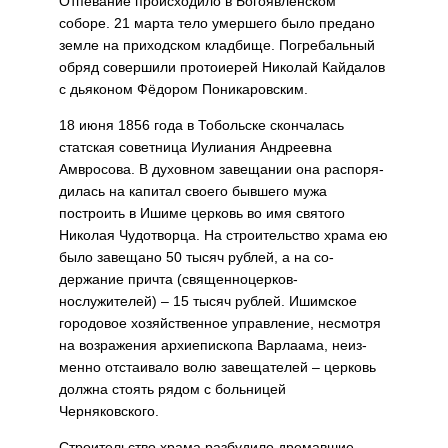
Отпевание проис­ходило в Богоявленском
соборе. 21 марта тело умершего было преда­но
земле на приходском кладбище. Погребальный
обряд совершили протоиерей Николай Кайдалов
с дьяконом Фёдором Поникаровским.
18 июня 1856 года в Тобольске скончалась
статская советница Иулиания Андреевна
Амвросова. В духовном завещании она распоря­
дилась на капитал своего бывшего мужа
построить в Ишиме церковь во имя святого
Николая Чудотворца. На строительство храма ею
было завещано 50 тысяч рублей, а на со­
держание причта (священноцерков­
нослужителей) – 15 тысяч рублей. Ишимское
городовое хозяйственное управление, несмотря
на возраже­ния архиепископа Варлаама, неиз­
менно отстаивало волю завещателей – церковь
должна стоять рядом с больницей
Черняковского.
Строительство храма разбудило дремавшие