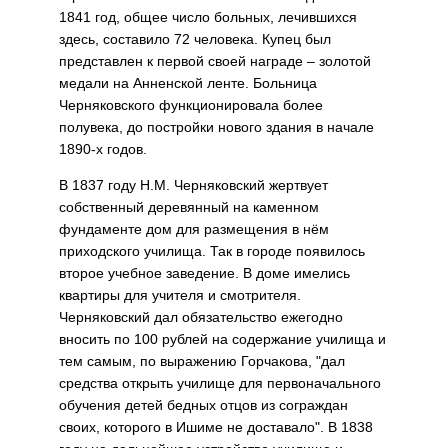
1841 год, общее число боль­ных, лечившихся
здесь, составило 72 человека. Купец был
представлен к первой своей награде – золотой
ме­дали на Анненской ленте. Больница
Черняковского функционировала более
полувека, до постройки но­вого здания в начале
1890-х годов.
В 1837 году Н.М. Черняковский жертвует
собственный деревянный на каменном
фундаменте дом для размещения в нём
приходского училища. Так в городе появилось
второе учебное заведение. В доме имелись
квартиры для учителя и смотрителя.
Черняковский дал обязательство ежегодно
вносить по 100 рублей на содержание учи­лища и
тем самым, по выражению Горчакова, "дал
средства открыть училище для первоначального
обучения детей бедных отцов из сограждан
своих, которого в Иши­ме не доставало". В 1838