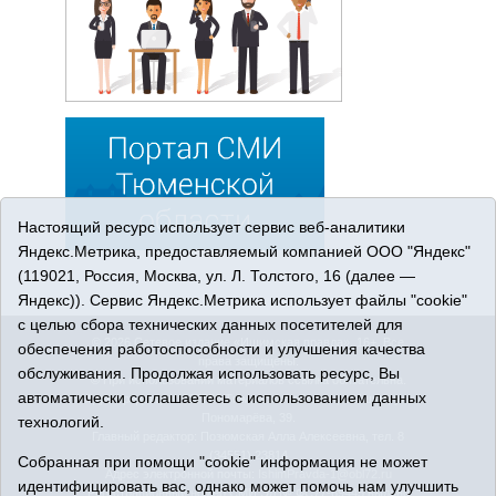
Настоящий ресурс использует сервис веб-аналитики
Яндекс.Метрика, предоставляемый компанией ООО "Яндекс"
(119021, Россия, Москва, ул. Л. Толстого, 16 (далее —
Яндекс)). Сервис Яндекс.Метрика использует файлы "cookie"
с целью сбора технических данных посетителей для
© 2026 Сетевое издание «Ишимская правда». 16+. Все
обеспечения работоспособности и улучшения качества
права защищены.
обслуживания. Продолжая использовать ресурс, Вы
© При использовании материалов ссылка обязательна.
автоматически соглашаетесь с использованием данных
Адрес редакции: 627750 Тюменская область, г. Ишим, ул.
Пономарёва, 39.
технологий.
Главный редактор: Позюмская Алла Алексеевна, тел. 8
(34551) 23814
Собранная при помощи "cookie" информация не может
Адрес электронной почты:
IshimPravda-1@obl72.ru
идентифицировать вас, однако может помочь нам улучшить
Регистрационный номер СМИ Эл № ФС77-69445 выдано