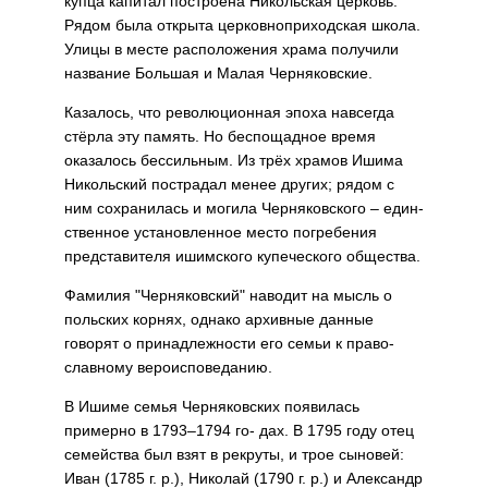
купца капитал построена Николь­ская церковь.
Рядом была открыта церковноприходская школа.
Улицы в месте расположения храма полу­чили
название Большая и Малая Черняковские.
Казалось, что революционная эпоха навсегда
стёрла эту память. Но беспощадное время
оказалось бессильным. Из трёх храмов Иши­ма
Никольский пострадал менее других; рядом с
ним сохранилась и могила Черняковского – един­
ственное установленное место по­гребения
представителя ишимского купеческого общества.
Фамилия "Черняковский" наво­дит на мысль о
польских корнях, однако архивные данные
говорят о принадлежности его семьи к право­
славному вероисповеданию.
В Ишиме семья Черняковских по­явилась
примерно в 1793–1794 го- дах. В 1795 году отец
семейства был взят в рекруты, и трое сыновей:
Иван (1785 г. р.), Николай (1790 г. р.) и Александр