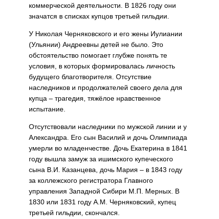
коммерческой деятельности. В 1826 году они
значатся в списках купцов третьей гильдии.
У Николая Черняковского и его жены Иулиании
(Ульянии) Андреевны детей не было. Это
обстоятельство помогает глубже понять те
условия, в которых формировалась лич­ность
будущего благотвори­теля. Отсутствие
наследников и продолжателей своего дела для
купца – трагедия, тяжёлое нравственное
испытание.
Отсутствовали наследники по мужской линии и у
Алек­сандра. Его сын Василий и дочь Олимпиада
умерли во младенчестве. Дочь Екатери­на в 1841
году вышла замуж за ишимского купеческого
сына В.И. Казанцева, дочь Мария – в 1843 году
за коллеж­ского регистратора Главного
управления Западной Сибири М.П. Мерных. В
1830 или 1831 году А.М. Черняковский, купец
третьей гильдии, скончался.