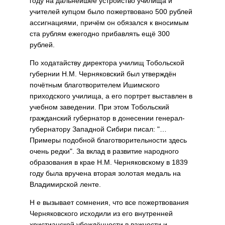
году на дальнейшее устройство училища и
учителей купцом было пожерт­вовано 500 рублей
ассигнациями, причём он обязался к вносимым
ста рублям ежегодно прибавлять ещё 300
рублей.
По ходатайству директора училищ Тобольской
губернии Н.М. Черняковский был утверж­дён
почётным благотворителем Ишимского
приходского училища, а его портрет выставлен в
учебном заведении. При этом Тобольский
гражданский губернатор в донесе­нии генерал-
губернатору Западной Сибири писал: "…
Примеры по­добной благотворительности здесь
очень редки". За вклад в развитие народного
образования в крае Н.М. Черняковскому в 1839
году была вручена вторая золотая ме­даль на
Владимирской ленте.
Н е вызывает сомнения, что все пожертвования
Черняков­ского исходили из его внутренней
христианской убеждённости в важ­ности и