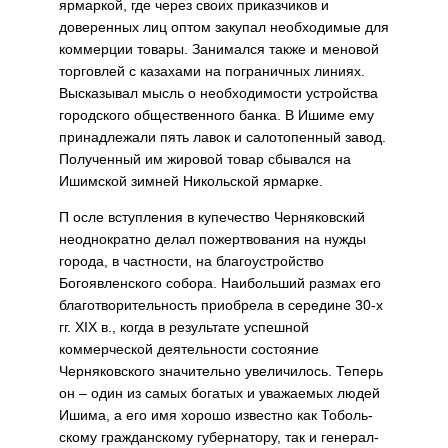
ярмаркой, где через своих приказчиков и
доверенных лиц оптом закупал необходимые для
коммерции товары. Занимался также и меновой
торговлей с каза­хами на пограничных линиях.
Вы­сказывал мысль о необходимости устройства
городского обществен­ного банка. В Ишиме ему
принад­лежали пять лавок и салотопенный завод.
Полученный им жировой товар сбывался на
Ишимской зим­ней Никольской ярмарке.
П осле вступления в купе­чество Черняковский
не­однократно делал пожертвования на нужды
города, в частности, на благоустройство
Богоявленского собора. Наибольший размах его
благотворительность приобрела в середине 30-х
гг. ХIХ в., когда в результате успешной
коммерческой деятельности состояние
Черняков­ского значительно увеличилось. Теперь
он – один из самых богатых и уважаемых людей
Ишима, а его имя хорошо известно как Тоболь­
скому гражданскому губернатору, так и генерал-