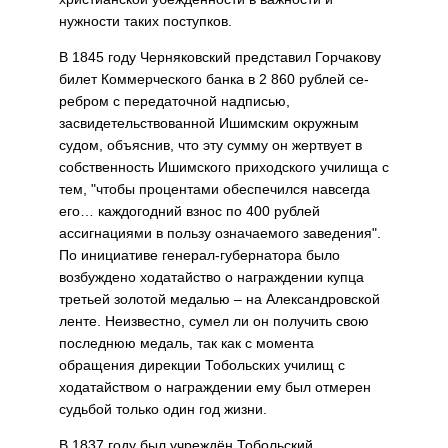
нужности таких поступков.
В 1845 году Черняковский пред­ставил Горчакову
билет Коммер­ческого банка в 2 860 рублей се­
ребром с передаточной надписью,
засвидетельствованной Ишимским окружным
судом, объяснив, что эту сумму он жертвует в
собственность Ишимского приходского училища с
тем, "чтобы процентами обеспе­чился навсегда
его… каждогодний взнос по 400 рублей
ассигнациями в пользу означаемого заведения".
По инициативе генерал-губернатора было
возбуждено ходатайство о на­граждении купца
третьей золотой медалью – на Александровской
ленте. Неизвестно, сумел ли он по­лучить свою
последнюю медаль, так как с момента
обращения дирекции Тобольских училищ с
ходатайством о награждении ему был отмерен
судьбой только один год жизни.
В 1837 году был учреждён То­больский