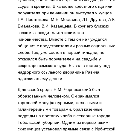
ссуды и кредиты. В качестве крёстного отца или
поручителя при венчании он выступал у купцов
Г.А. Постни­кова, М.Е. Москвина, Л.Г. Другова, А.К.
Еманакова, В.И. Казанцева. В круг его близких
знакомых входит элита ишимского
чиновничества. Вместе с тем он не чуждался
обще­ния с представителями разных со­циальных
слоёв. Так, уже состоя в первой гильдии, не
отказался быть поручителем на свадьбе у
секретаря земского суда. Бывал в гостях у под­
надзорного ссыльного дворянина Равича,
одалживал ему деньги.
Д ля своей среды Н.М. Черня­ковский был
образованным человеком. Он занимался
торговлей мануфактурными, железными и
галантерейными товарами, брал казённые
подряды на поставку хле­ба в северные города
Тобольской губернии. Одним из первых ишим­
ских купцов установил прямые свя­зи с Ирбитской