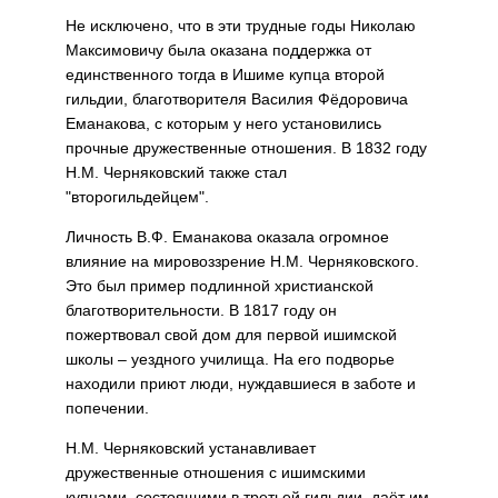
Не исключено, что в эти трудные годы Николаю
Максимовичу была оказана поддержка от
единствен­ного тогда в Ишиме купца второй
гильдии, благотворителя Василия Фёдоровича
Еманакова, с которым у него установились
прочные дружественные отношения. В 1832 году
Н.М. Черняковский так­же стал
"второгильдейцем".
Личность В.Ф. Еманакова ока­зала огромное
влияние на миро­воззрение Н.М. Черняковского.
Это был пример подлинной хри­стианской
благотворительности. В 1817 году он
пожертвовал свой дом для первой ишимской
школы – уездного училища. На его подворье
находили приют люди, нуждавши­еся в заботе и
попечении.
Н.М. Черняковский устанавли­вает
дружественные отношения с ишимскими
купцами, состоящими в третьей гильдии, даёт им