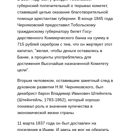
губернский попечитель­ный о тюрьмах комитет,
ставивший целью оказание благотворительной
помощи арестантам губернии. В конце 1845 года
Черняковский предоставил Тобольскому
граждан­скому губернатору билет Госу­
дарственного Коммерческого банка на сумму в
715 рублей серебром с тем, что он жертву­ет этот
капитал, "желая, чтобы деньги оставались в
Банке, а проценты употреблялись для
достижения Высочайше назначенной Комитету
цели".
Вторым человеком, оста­вившим заметный след в
ду­ховном развитии Н.М. Черня­ковского, был
декабрист барон Владимир Иванович Штейн­гель
(Штейнгейль; 1783-1862), который хорошо
понимал роль и значение купечества в
экономической жизни страны.
11 марта 1837 года он был доставлен на
поселение в Ишим. И здесь не мог не обратить