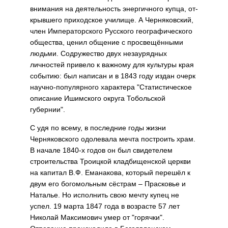
внимания на дея­тельность энергичного купца, от­
крывшего приходское училище. А Черняковский,
член Императорско­го Русского географического
обще­ства, ценил общение с просвещён­ными
людьми. Содружество двух незаурядных
личностей привело к важному для культуры края
со­бытию: был написан и в 1843 году издан очерк
научно-популярного характера "Статистическое
описа­ние Ишимского округа Тобольской
губернии".
С удя по всему, в последние годы жизни
Черняковского одолевала мечта построить храм.
В начале 1840-х годов он был свидетелем
строительства Тро­ицкой кладбищенской церкви
на капитал В.Ф. Еманакова, который перешёл к
двум его богомольным сёстрам – Прасковье и
Наталье. Но исполнить свою мечту купец не
успел. 19 марта 1847 года в возрасте 57 лет
Николай Максимович умер от "горячки".