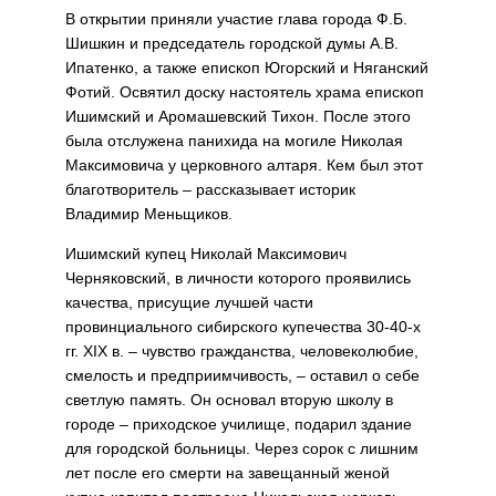
В открытии приняли участие глава города Ф.Б.
Шишкин и председатель городской думы А.В.
Ипатенко, а также епископ Югорский и Няганский
Фотий. Освятил доску насто­ятель храма епископ
Ишимский и Аромашевский Тихон. После этого
была отслужена панихида на могиле Николая
Максимовича у церковного алтаря. Кем был этот
благотворитель – рассказывает историк
Владимир Меньщиков.
Ишимский купец Николай Максимович
Черняковский, в личности которого проявились
качества, присущие лучшей части
провинциального сибирского ку­печества 30-40-х
гг. XIX в. – чув­ство гражданства, человеколюбие,
смелость и предприимчивость, – оставил о себе
светлую память. Он основал вторую школу в
горо­де – приходское училище, подарил здание
для городской больницы. Через сорок с лишним
лет после его смерти на завещанный женой