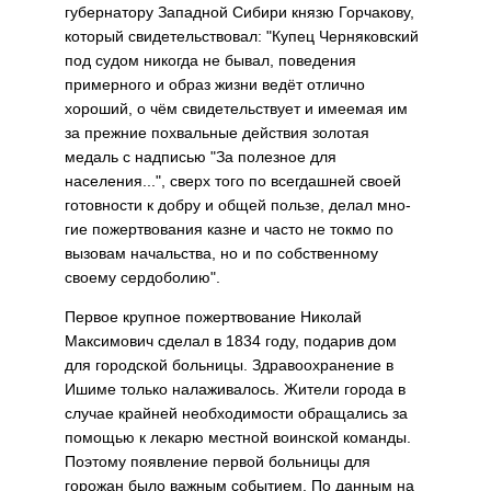
губернатору Западной Сибири князю Горчакову,
который свидетельствовал: "Купец Черня­ковский
под судом никогда не бы­вал, поведения
примерного и образ жизни ведёт отлично
хороший, о чём свидетельствует и имеемая им
за прежние похвальные действия золотая
медаль с надписью "За по­лезное для
населения...", сверх того по всегдашней своей
готовности к добру и общей пользе, делал мно­
гие пожертвования казне и часто не токмо по
вызовам начальства, но и по собственному
своему сер­доболию".
Первое крупное пожертвование Николай
Максимович сделал в 1834 году, подарив дом
для город­ской больницы. Здравоохранение в
Ишиме только налаживалось. Жители города в
случае крайней необходимости обращались за
помощью к лекарю местной воин­ской команды.
Поэтому появление первой больницы для
горожан было важным событием. По данным на