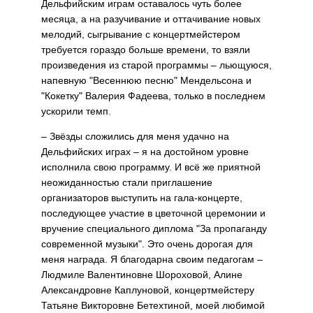
Дельфийским играм оставалось чуть более
месяца, а на разучива­ние и оттачивание новых
мелодий, сыгрывание с концертмейстером
требуется гораздо больше времени, то взяли
произведения из старой программы – льющуюся,
напевную "Весеннюю песню" Мендельсона и
"Кокетку" Валерия Фадеева, только в последнем
ускорили темп.
– Звёзды сложились для меня удачно на
Дельфийских играх – я на достойном уровне
исполнила свою программу. И всё же приятной
не­ожиданностью стали приглашение
организаторов выступить на гала-концерте,
последующее участие в цветочной церемонии и
вручение специального диплома "За пропа­ганду
современной музыки". Это очень дорогая для
меня награда. Я благодарна своим педагогам –
Люд­миле Валентиновне Шороховой, Алине
Александровне Каплуновой, концертмейстеру
Татьяне Викто­ровне Бетехтиной, моей любимой