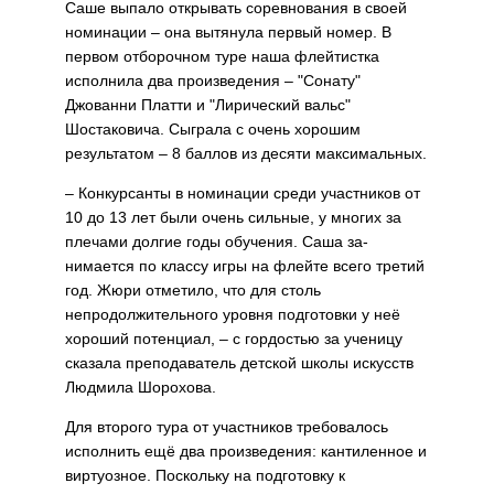
Саше выпало открывать соревнования в своей
номинации – она вытянула первый номер. В
первом отбороч­ном туре наша флейтистка
испол­нила два произведения – "Сонату"
Джованни Платти и "Лирический вальс"
Шостаковича. Сыграла с очень хорошим
результатом – 8 баллов из десяти максимальных.
– Конкурсанты в номинации сре­ди участников от
10 до 13 лет были очень сильные, у многих за
плечами долгие годы обучения. Саша за­
нимается по классу игры на флейте всего третий
год. Жюри отметило, что для столь
непродолжительного уровня подготовки у неё
хороший потенциал, – с гордостью за ученицу
сказала преподаватель детской шко­лы искусств
Людмила Шорохова.
Для второго тура от участников требовалось
исполнить ещё два произведения: кантиленное и
вир­туозное. Поскольку на подготовку к