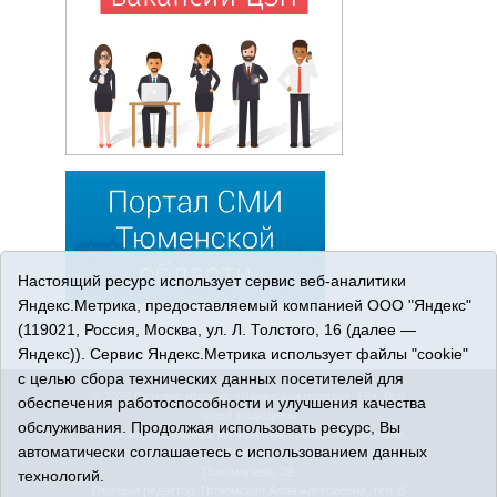
Настоящий ресурс использует сервис веб-аналитики
Яндекс.Метрика, предоставляемый компанией ООО "Яндекс"
(119021, Россия, Москва, ул. Л. Толстого, 16 (далее —
Яндекс)). Сервис Яндекс.Метрика использует файлы "cookie"
с целью сбора технических данных посетителей для
© 2026 Сетевое издание «Ишимская правда». 16+. Все
обеспечения работоспособности и улучшения качества
права защищены.
обслуживания. Продолжая использовать ресурс, Вы
© При использовании материалов ссылка обязательна.
автоматически соглашаетесь с использованием данных
Адрес редакции: 627750 Тюменская область, г. Ишим, ул.
Пономарёва, 39.
технологий.
Главный редактор: Позюмская Алла Алексеевна, тел. 8