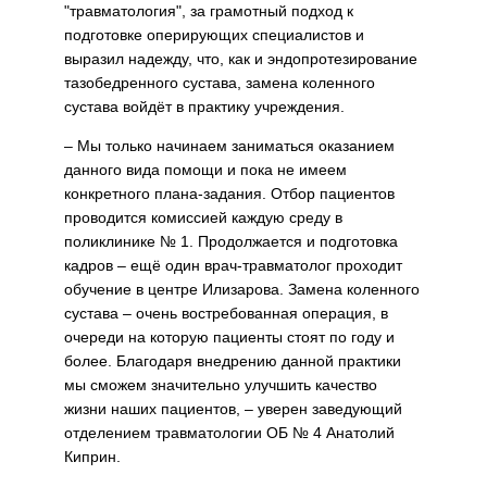
"травматология", за грамотный подход к
подготовке опериру­ющих специалистов и
выразил надежду, что, как и эндопротези­рование
тазобедренного сустава, замена коленного
сустава войдёт в практику учреждения.
– Мы только начинаем занимать­ся оказанием
данного вида помо­щи и пока не имеем
конкретного плана-задания. Отбор пациентов
проводится комиссией каждую среду в
поликлинике № 1. Продол­жается и подготовка
кадров – ещё один врач-травматолог проходит
обучение в центре Илизарова. За­мена коленного
сустава – очень востребованная операция, в
очере­ди на которую пациенты стоят по году и
более. Благодаря внедрению данной практики
мы сможем значи­тельно улучшить качество
жизни наших пациентов, – уверен заведу­ющий
отделением травматологии ОБ № 4 Анатолий
Киприн.