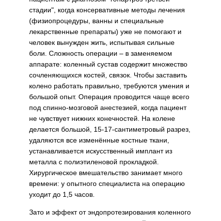
стадии", когда консервативные методы лечения
(физиопроцедуры, ванны и специальные
лекарственные препараты) уже не помогают и
че­ловек вынужден жить, испытывая сильные
боли. Сложность операции – в заменяемом
аппарате: коленный сустав содержит множество
сочле­няющихся костей, связок. Чтобы за­ставить
колено работать правильно, требуются умения и
большой опыт. Операция проводится чаще всего
под спинно-мозговой анестезией, когда пациент
не чувствует нижних конечностей. На колене
делается большой, 15-17-сантиметровый разрез,
удаляются все изменённые костные ткани,
устанавливается искусственный имплант из
метал­ла с полиэтиленовой прокладкой.
Хирургическое вмешательство за­нимает много
времени: у опытного специалиста на операцию
уходит до 1,5 часов.
Зато и эффект от эндопротезиро­вания коленного