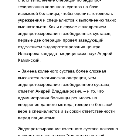
стало выполнение операции по эндопро­
тезированию коленного сустава на базе
ишимской больницы, чтобы оценить готовность
учреждения и специалистов к выполнению таких
вмешательств. Как и в случае с внедрением
эндопротезирования тазобедренных суставов,
первые две операции провёл заведующий
отделением эндопротезирования центра
Илизарова кандидат меди­цинских наук Андрей
Каминский.
– Замена коленного сустава более сложная
высокотехнологическая операция, чем
эндопротезирование тазобедренного сустава, –
отметил Андрей Владимирович, – и то, что
администрация больницы реши­лась на
внедрение данного метода, говорит о большой
вере в специ­алистов и высокой ответственности
перед пациентами.
Эндопротезирование коленного сустава показано
пациентам с диа­гнозом "гонартроз третьей