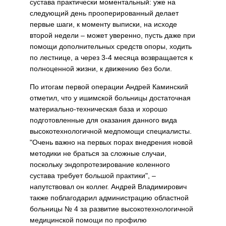
сустава практиче­ски моментальный: уже на
следую­щий день прооперированный делает
первые шаги, к моменту выписки, на исходе
второй недели – может уверенно, пусть даже при
помощи дополнительных средств опоры, хо­дить
по лестнице, а через 3-4 месяца возвращается к
полноценной жизни, к движению без боли.
По итогам первой операции Андрей Каминский
отметил, что у ишимской больницы достаточная
материально-техническая база и хорошо
подготовленные для оказания данного вида
высокотех­нологичной медпомощи специ­алисты.
"Очень важно на первых порах внедрения новой
методики не браться за сложные случаи,
поскольку эндопротезирование коленного
сустава требует боль­шой практики", –
напутствовал он коллег. Андрей Владимирович
также поблагодарил администра­цию областной
больницы № 4 за развитие высокотехнологичной
медицинской помощи по профилю