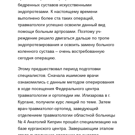
бедренных суставов искусственны­ми
эндопротезами. К настоящему времени
выполнено более ста таких операций,
травматологи успеш­но освоили данный вид
помощи больным артрозами. Поэтому уч­
реждение решило двигаться дальше по тропе
эндопротезирования и освоить замену больного
коленного сустава – очень востребованную
сегодня операцию.
Этому предшествовал период подготовки
специалистов. Снача­ла ишимские врачи
ознакомились с данным методом оперирования
в ходе посещения Федерального центра
травматологии и ортопе­дии им. Илизарова в г.
Кургане, получили курс лекций по теме. Затем
врач-травматолог-ортопед, заведующий
отделением травма­тологии областной больницы
№ 4 Анатолий Киприн прошёл специ­ализацию на
базе курганского цен­тра. Завершающим этапом