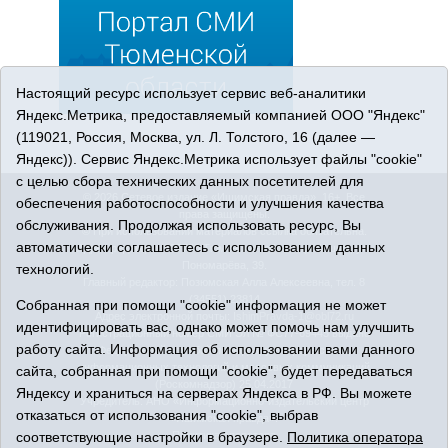
Настоящий ресурс использует сервис веб-аналитики
Яндекс.Метрика, предоставляемый компанией ООО "Яндекс"
(119021, Россия, Москва, ул. Л. Толстого, 16 (далее —
Яндекс)). Сервис Яндекс.Метрика использует файлы "cookie"
с целью сбора технических данных посетителей для
© 2026 Сетевое издание «Ишимская правда». 16+. Все
обеспечения работоспособности и улучшения качества
права защищены.
обслуживания. Продолжая использовать ресурс, Вы
© При использовании материалов ссылка обязательна.
автоматически соглашаетесь с использованием данных
Адрес редакции: 627750 Тюменская область, г. Ишим, ул.
Пономарёва, 39.
технологий.
Главный редактор: Позюмская Алла Алексеевна, тел. 8
(34551) 23814
Собранная при помощи "cookie" информация не может
Адрес электронной почты:
IshimPravda-1@obl72.ru
идентифицировать вас, однако может помочь нам улучшить
Регистрационный номер СМИ Эл № ФС77-69445 выдано
работу сайта. Информация об использовании вами данного
Федеральной службой по надзору в сфере связи,
информационных технологий и массовых коммуникаций
сайта, собранная при помощи "cookie", будет передаваться
(Роскомнадзор) 25.04.2017
Яндексу и храниться на серверах Яндекса в РФ. Вы можете
Учредитель: АНО «Информационно-издательский центр
отказаться от использования "cookie", выбрав
«Ишимская правда».
соответствующие настройки в браузере.
Политика оператора
Политика оператора