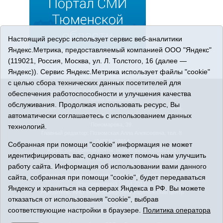
Настоящий ресурс использует сервис веб-аналитики
Яндекс.Метрика, предоставляемый компанией ООО "Яндекс"
(119021, Россия, Москва, ул. Л. Толстого, 16 (далее —
Яндекс)). Сервис Яндекс.Метрика использует файлы "cookie"
с целью сбора технических данных посетителей для
© 2026 Сетевое издание «Ишимская правда». 16+. Все
обеспечения работоспособности и улучшения качества
права защищены.
обслуживания. Продолжая использовать ресурс, Вы
© При использовании материалов ссылка обязательна.
автоматически соглашаетесь с использованием данных
Адрес редакции: 627750 Тюменская область, г. Ишим, ул.
Пономарёва, 39.
технологий.
Главный редактор: Позюмская Алла Алексеевна, тел. 8
(34551) 23814
Собранная при помощи "cookie" информация не может
Адрес электронной почты:
IshimPravda-1@obl72.ru
идентифицировать вас, однако может помочь нам улучшить
Регистрационный номер СМИ Эл № ФС77-69445 выдано
работу сайта. Информация об использовании вами данного
Федеральной службой по надзору в сфере связи,
информационных технологий и массовых коммуникаций
сайта, собранная при помощи "cookie", будет передаваться
(Роскомнадзор) 25.04.2017
Яндексу и храниться на серверах Яндекса в РФ. Вы можете
Учредитель: АНО «Информационно-издательский центр
отказаться от использования "cookie", выбрав
«Ишимская правда».
соответствующие настройки в браузере.
Политика оператора
Политика оператора