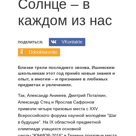
Солнце – в
каждом из нас
VKontakte
ПОДЕЛИТЬСЯ:
Odnoklassniki
Близки трели последнего звонка. Ишимским
школьникам этот год принёс новые знания и
опыт, а многим – и признание в любимых
предметах и увлечениях.
Так, Александр Аникеев, Дмитрий Потапкин,
Александр Стец и Ярослав Сафронов
привезли четыре призовых места с XXV
Всероссийского форума научной молодёжи "Шаг
в будущее". На IX областной предметной
олимпиаде учащихся основной
школы "ЮНИОР-2016" в Тюмени призовые места