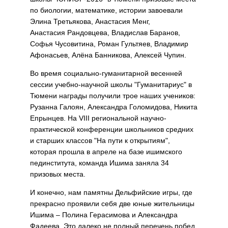
по биологии, математике, истории завоевали
Элина Третьякова, Анастасия Менг,
Анастасия Рандовцева, Владислав Баранов,
Софья Чусовитина, Роман Гультяев, Владимир
Афонасьев, Алёна Банникова, Алексей Чупин.
Во время социально-гуманитарной весенней
сессии учебно-научной школы "Гуманитариус" в
Тюмени награды получили трое наших учеников:
Рузанна Галоян, Александра Голомидова, Никита
Епрынцев. На VIII региональной научно-
практической конференции школьников средних
и старших классов "На пути к открытиям",
которая прошла в апреле на базе ишимского
пединститута, команда Ишима заняла 34
призовых места.
И конечно, нам памятны Дельфийские игры, где
прекрасно проявили себя две юные жительницы
Ишима – Полина Герасимова и Александра
Фадеева. Это далеко не полный перечень побед