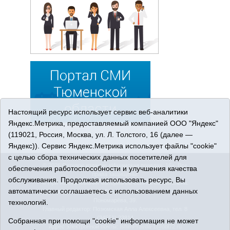
Настоящий ресурс использует сервис веб-аналитики
Яндекс.Метрика, предоставляемый компанией ООО "Яндекс"
(119021, Россия, Москва, ул. Л. Толстого, 16 (далее —
Яндекс)). Сервис Яндекс.Метрика использует файлы "cookie"
с целью сбора технических данных посетителей для
© 2026 Сетевое издание «Ишимская правда». 16+. Все
обеспечения работоспособности и улучшения качества
права защищены.
обслуживания. Продолжая использовать ресурс, Вы
© При использовании материалов ссылка обязательна.
автоматически соглашаетесь с использованием данных
Адрес редакции: 627750 Тюменская область, г. Ишим, ул.
Пономарёва, 39.
технологий.
Главный редактор: Позюмская Алла Алексеевна, тел. 8
(34551) 23814
Собранная при помощи "cookie" информация не может
Адрес электронной почты:
IshimPravda-1@obl72.ru