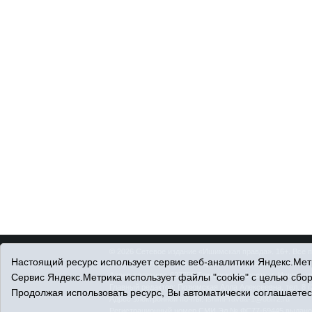
© 2026 Сетевое издание «Ишимская правда». 16+. Все 
Настоящий ресурс использует сервис веб-аналитики Яндекс.Метр
© При использовании материалов ссылка обязательна.
Адрес редакции: 627750 Тюменская область, г. Ишим, ул
Сервис Яндекс.Метрика использует файлы "cookie" с целью сбо
Главный редактор: Позюмская Алла Алексеевна, тел. 8 (
Продолжая использовать ресурс, Вы автоматически соглашаетес
Адрес электронной почты:
IshimPravda-1@obl72.ru
Регистрационный номер СМИ Эл № ФС77-69445 выдано Ф