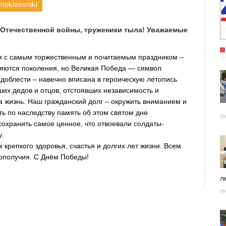
noklassniki
 Отечественной войны, труженики тыла! Уважаемые
я с самым торжественным и почитаемым праздником –
яются поколения, но Великая Победа — символ
 доблести – навечно вписана в героическую летопись
ших дедов и отцов, отстоявших независимость и
 жизнь. Наш гражданский долг – окружить вниманием и
ть по наследству память об этом святом дне
09
хранить самое ценное, что отвоевали солдаты-
у.
крепкого здоровья, счастья и долгих лет жизни. Всем
гополучия. С Днём Победы!
ле
09