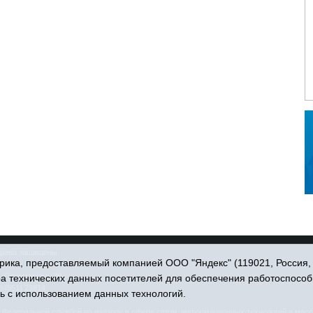
права защищены.
ика, предоставляемый компанией ООО "Яндекс" (119021, Россия, Мо
. Пономарёва, 39.
ра технических данных посетителей для обеспечения работоспособ
34551) 23814
ь с использованием данных технологий.
едеральной службой по надзору в сфере связи, информационных технологий и масс