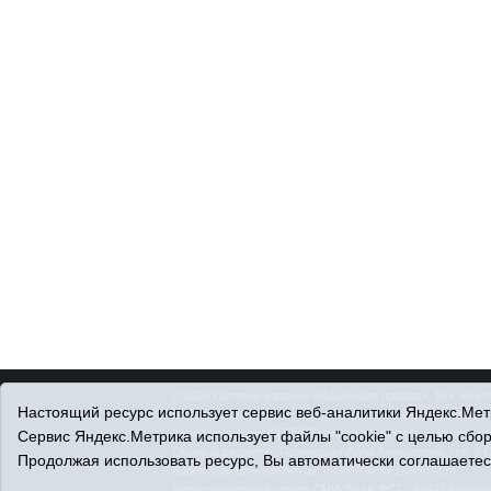
© 2026 Сетевое издание «Ишимская правда». 16+. Все 
Настоящий ресурс использует сервис веб-аналитики Яндекс.Метр
© При использовании материалов ссылка обязательна.
Адрес редакции: 627750 Тюменская область, г. Ишим, ул
Сервис Яндекс.Метрика использует файлы "cookie" с целью сбо
Главный редактор: Позюмская Алла Алексеевна, тел. 8 (
Продолжая использовать ресурс, Вы автоматически соглашаетес
Адрес электронной почты:
IshimPravda-1@obl72.ru
Регистрационный номер СМИ Эл № ФС77-69445 выдано Ф