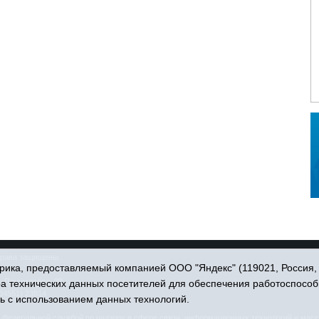
права защищены.
ика, предоставляемый компанией ООО "Яндекс" (119021, Россия, Мо
. Пономарёва, 39.
ра технических данных посетителей для обеспечения работоспособ
34551) 23814
ь с использованием данных технологий.
едеральной службой по надзору в сфере связи, информационных технологий и масс