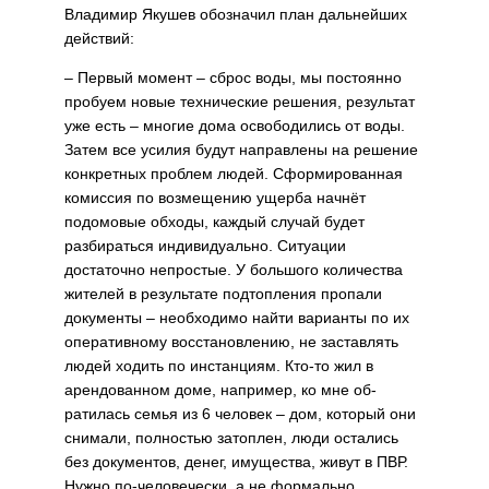
Влади­мир Якушев обозначил план дальнейших
действий:
– Первый момент – сброс воды, мы постоянно
про­буем новые технические решения, результат
уже есть – многие дома освободились от воды.
Затем все усилия будут направлены на реше­ние
конкретных проблем людей. Сформированная
комиссия по возмещению ущерба начнёт
подомовые обходы, каждый случай будет
разбираться индивидуально. Ситуации
достаточно непро­стые. У большого количества
жителей в результате подто­пления пропали
документы – необходимо найти варианты по их
оперативному восста­новлению, не заставлять
лю­дей ходить по инстанциям. Кто-то жил в
арендованном доме, например, ко мне об­
ратилась семья из 6 человек – дом, который они
снимали, полностью затоплен, люди остались
без документов, денег, имущества, живут в ПВР.
Нужно по-человечески, а не формально,