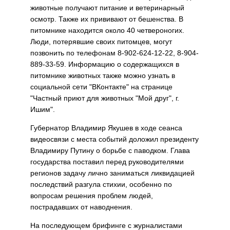
жи­вотные получают питание и ветеринарный
осмотр. Также их прививают от бешенства. В
питомнике находится око­ло 40 четвероногих.
Люди, потерявшие своих питом­цев, могут
позвонить по телефонам 8-902-624-12-22, 8-904-
889-33-59. Информа­цию о содержащихся в
питом­нике животных также можно узнать в
социальной сети "ВКонтакте" на странице
"Частный приют для живот­ных "Мой друг", г.
Ишим".
Губернатор Владимир Яку­шев в ходе сеанса
видеосвязи с места событий доложил президенту
Владимиру Пу­тину о борьбе с паводком. Глава
государства поставил перед руководителями
регио­нов задачу лично заниматься ликвидацией
последствий разгула стихии, особенно по
вопросам решения проблем людей,
пострадавших от на­воднения.
На последующем брифин­ге с журналистами