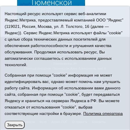
Настоящий ресурс использует сервис веб-аналитики
Яндекс.Метрика, предоставляемый компанией ООО "Яндекс"
(119021, Россия, Москва, ул. Л. Толстого, 16 (далее —
Яндекс)). Сервис Яндекс.Метрика использует файлы "cookie"
с целью сбора технических данных посетителей для
© 2026 Сетевое издание «Ишимская правда». 16+. Все
обеспечения работоспособности и улучшения качества
права защищены.
обслуживания. Продолжая использовать ресурс, Вы
© При использовании материалов ссылка обязательна.
автоматически соглашаетесь с использованием данных
Адрес редакции: 627750 Тюменская область, г. Ишим, ул.
Пономарёва, 39.
технологий.
Главный редактор: Позюмская Алла Алексеевна, тел. 8
(34551) 23814
Собранная при помощи "cookie" информация не может
Адрес электронной почты:
IshimPravda-1@obl72.ru
идентифицировать вас, однако может помочь нам улучшить
Регистрационный номер СМИ Эл № ФС77-69445 выдано
работу сайта. Информация об использовании вами данного
Федеральной службой по надзору в сфере связи,
информационных технологий и массовых коммуникаций
сайта, собранная при помощи "cookie", будет передаваться
(Роскомнадзор) 25.04.2017
Яндексу и храниться на серверах Яндекса в РФ. Вы можете
Учредитель: АНО «Информационно-издательский центр
отказаться от использования "cookie", выбрав
«Ишимская правда».
соответствующие настройки в браузере.
Политика оператора
Политика оператора
Новости
Фото
Архив PDF
О проекте
Контакты
Закрыть