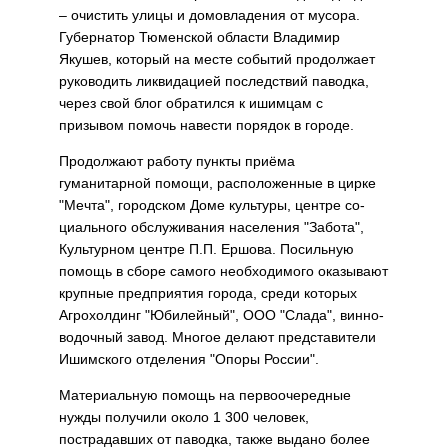
– очи­стить улицы и домовладения от мусора.
Губернатор Тю­менской области Владимир
Якушев, который на месте событий продолжает
руко­водить ликвидацией послед­ствий паводка,
через свой блог обратился к ишимцам с
призывом помочь навести порядок в городе.
Продолжают работу пун­кты приёма
гуманитарной помощи, расположенные в цирке
"Мечта", городском Доме культуры, центре со­
циального обслуживания населения "Забота",
Куль­турном центре П.П. Ершова. Посильную
помощь в сборе самого необходимого ока­зывают
крупные предпри­ятия города, среди которых
Агрохолдинг "Юбилейный", ООО "Слада", винно-
водоч­ный завод. Многое делают представители
Ишимского отделения "Опоры России".
Материальную помощь на первоочередные
нужды по­лучили около 1 300 человек,
пострадавших от паводка, также выдано более