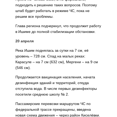
подходить к решению таких вопросов. Поэтому
штаб будет работать в режиме ЧС, пока не
решим все проблемы.
Глава региона подчер­кнул, что продолжит работу
в Ишиме до полной стабили­зации обстановки.
20 апреля
Река Ишим поднялась за сутки на 7 см, её
уровень – 728 см. Спад на малых реках:
Карасуле – на 7 см (632 см), Мергени – на 9 см
(546 см).
Продолжается вакцинация населения, начата
дезинфек­ция зданий и территорий, от­куда
отступила вода. В числе первых дезинфекторы
по­сетили среднюю школу № 2.
Пассажирские перевозки маршрутом ЧС по
феде­ральной трассе прекращены, введена
новая схема движе­ния – через район Киселёвки.