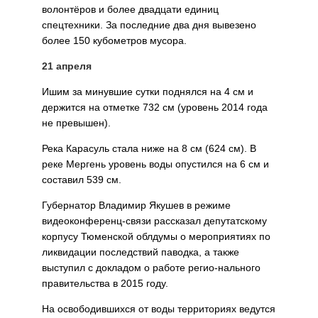
волонтёров и более двадцати единиц
спецтехники. За послед­ние два дня вывезено
более 150 кубометров мусора.
21 апреля
Ишим за минувшие сутки поднялся на 4 см и
держится на отметке 732 см (уровень 2014 года
не превышен).
Река Карасуль стала ниже на 8 см (624 см). В
реке Мер­гень уровень воды опустился на 6 см и
составил 539 см.
Губернатор Владимир Яку­шев в режиме
видеоконфе­ренц-связи рассказал депу­татскому
корпусу Тюменской облдумы о мероприятиях по
ликвидации последствий паводка, а также
выступил с докладом о работе регио-нального
правительства в 2015 году.
На освободившихся от воды территориях ведутся