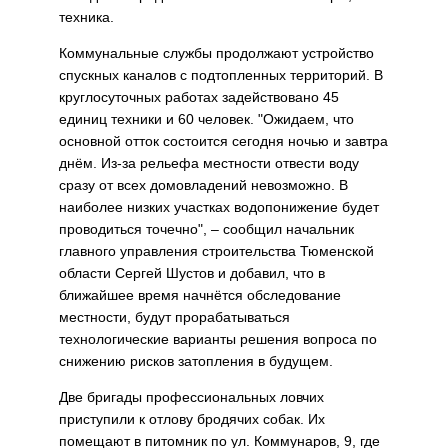
техника.
Коммунальные службы продолжают устройство
спускных каналов с подто­пленных территорий. В
кру­глосуточных работах задей­ствовано 45
единиц техники и 60 человек. "Ожидаем, что
основной отток состоится сегодня ночью и завтра
днём. Из-за рельефа местности отвести воду
сразу от всех домовладений невозможно. В
наиболее низких участках водопонижение будет
прово­диться точечно", – сообщил начальник
главного управ­ления строительства Тюмен­ской
области Сергей Шустов и добавил, что в
ближайшее время начнётся обследова­ние
местности, будут прора­батываться
технологические варианты решения вопроса по
снижению рисков зато­пления в будущем.
Две бригады профессио­нальных ловчих
приступили к отлову бродячих собак. Их
помещают в питомник по ул. Коммунаров, 9, где