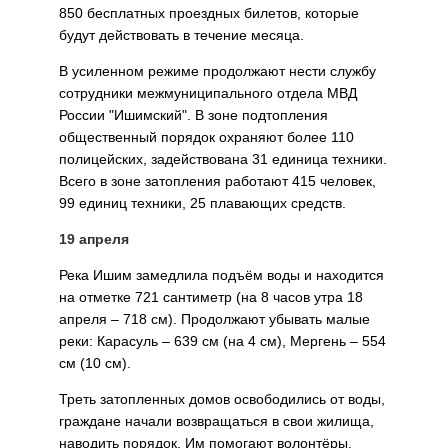
850 бес­платных проездных билетов, которые
будут действовать в течение месяца.
В усиленном режиме про­должают нести службу
со­трудники межмуниципаль­ного отдела МВД
России "Ишимский". В зоне под­топления
общественный порядок охраняют более 110
полицейских, задейство­вана 31 единица техники.
Все­го в зоне затопления работают 415 человек,
99 единиц тех­ники, 25 плавающих средств.
19 апреля
Река Ишим замедлила подъём воды и находится
на отметке 721 сантиметр (на 8 часов утра 18
апреля – 718 см). Продолжают убы­вать малые
реки: Карасуль – 639 см (на 4 см), Мергень – 554
см (10 см).
Треть затопленных домов освободились от воды,
граж­дане начали возвращаться в свои жилища,
наводить порядок. Им помогают во­лонтёры,