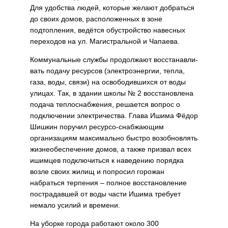
Для удобства людей, которые желают добраться
до своих домов, расположенных в зоне
подтопления, ведётся обустройство навесных
пере­ходов на ул. Магистральной и Чапаева.
Коммунальные службы продолжают восстанавли­
вать подачу ресурсов (элек­троэнергии, тепла,
газа, воды, связи) на освободив­шихся от воды
улицах. Так, в здании школы № 2 вос­становлена
подача тепло­снабжения, решается вопрос о
подключении электриче­ства. Глава Ишима Фёдор
Шишкин поручил ресурсо-снабжающим
организациям максимально быстро возоб­новлять
жизнеобеспечение домов, а также призвал всех
ишимцев подключиться к на­ведению порядка
возле своих жилищ и попросил горожан
набраться терпения – полное восстановление
пострадав­шей от воды части Ишима требует
немало усилий и времени.
На уборке города рабо­тают около 300