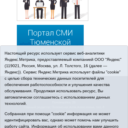
Настоящий ресурс использует сервис веб-аналитики
Яндекс.Метрика, предоставляемый компанией ООО "Яндекс"
(119021, Россия, Москва, ул. Л. Толстого, 16 (далее —
Яндекс)). Сервис Яндекс.Метрика использует файлы "cookie"
с целью сбора технических данных посетителей для
© 2026 Сетевое издание «Ишимская правда». 16+. Все
обеспечения работоспособности и улучшения качества
права защищены.
обслуживания. Продолжая использовать ресурс, Вы
© При использовании материалов ссылка обязательна.
автоматически соглашаетесь с использованием данных
Адрес редакции: 627750 Тюменская область, г. Ишим, ул.
Пономарёва, 39.
технологий.
Главный редактор: Позюмская Алла Алексеевна, тел. 8
(34551) 23814
Собранная при помощи "cookie" информация не может
Адрес электронной почты:
IshimPravda-1@obl72.ru
идентифицировать вас, однако может помочь нам улучшить
Регистрационный номер СМИ Эл № ФС77-69445 выдано
работу сайта. Информация об использовании вами данного
Федеральной службой по надзору в сфере связи,