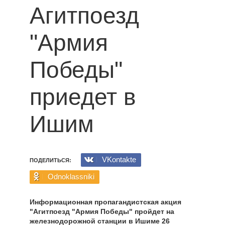
Агитпоезд
"Армия
Победы"
приедет в
Ишим
VKontakte
ПОДЕЛИТЬСЯ:
Odnoklassniki
Информационная пропагандистская акция
"Агитпоезд "Армия Победы" пройдет на
железнодорожной станции в Ишиме 26