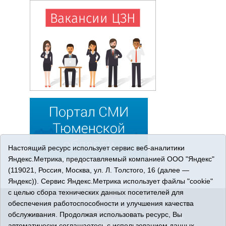
Настоящий ресурс использует сервис веб-аналитики
Яндекс.Метрика, предоставляемый компанией ООО "Яндекс"
(119021, Россия, Москва, ул. Л. Толстого, 16 (далее —
Яндекс)). Сервис Яндекс.Метрика использует файлы "cookie"
с целью сбора технических данных посетителей для
© 2026 Сетевое издание «Ишимская правда». 16+. Все
обеспечения работоспособности и улучшения качества
права защищены.
обслуживания. Продолжая использовать ресурс, Вы
© При использовании материалов ссылка обязательна.
автоматически соглашаетесь с использованием данных