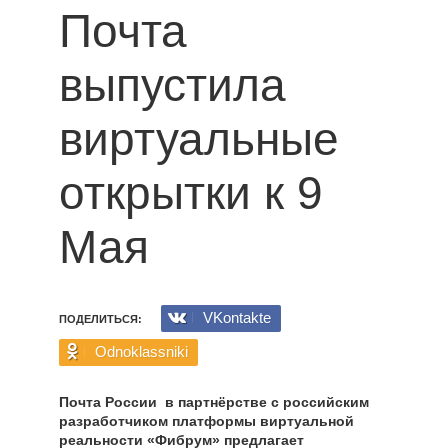
Почта
выпустила
виртуальные
открытки к 9
Мая
VKontakte
ПОДЕЛИТЬСЯ:
Odnoklassniki
Почта России в партнёрстве с российским
разработчиком платформы вир­туальной
реальности «Фибрум» предлагает