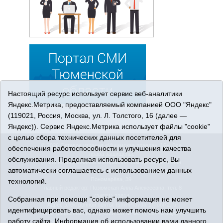
Настоящий ресурс использует сервис веб-аналитики
Яндекс.Метрика, предоставляемый компанией ООО "Яндекс"
(119021, Россия, Москва, ул. Л. Толстого, 16 (далее —
Яндекс)). Сервис Яндекс.Метрика использует файлы "cookie"
с целью сбора технических данных посетителей для
© 2026 Сетевое издание «Ишимская правда». 16+. Все
обеспечения работоспособности и улучшения качества
права защищены.
обслуживания. Продолжая использовать ресурс, Вы
© При использовании материалов ссылка обязательна.
автоматически соглашаетесь с использованием данных
Адрес редакции: 627750 Тюменская область, г. Ишим, ул.
Пономарёва, 39.
технологий.
Главный редактор: Позюмская Алла Алексеевна, тел. 8
(34551) 23814
Собранная при помощи "cookie" информация не может
Адрес электронной почты:
IshimPravda-1@obl72.ru
идентифицировать вас, однако может помочь нам улучшить
Регистрационный номер СМИ Эл № ФС77-69445 выдано
работу сайта. Информация об использовании вами данного
Федеральной службой по надзору в сфере связи,