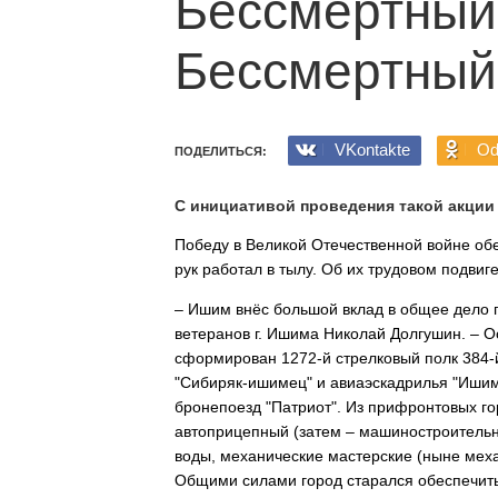
Бессмертный
Бессмертный
VKontakte
Od
ПОДЕЛИТЬСЯ:
С инициативой проведения такой акции
Победу в Великой Отечествен­ной войне обе
рук работал в тылу. Об их трудовом подвиг
– Ишим внёс большой вклад в общее дело 
вете­ранов г. Ишима Николай Долгушин. – 
сформирован 1272-й стрелковый полк 384-
"Сибиряк-ишимец" и авиаэ­скадрилья "Иши
бронепоезд "Патриот". Из при­фронтовых г
автоприцепный (затем – машино­строитель
воды, механические мастерские (ныне мех
Об­щими силами город старался обе­спечи