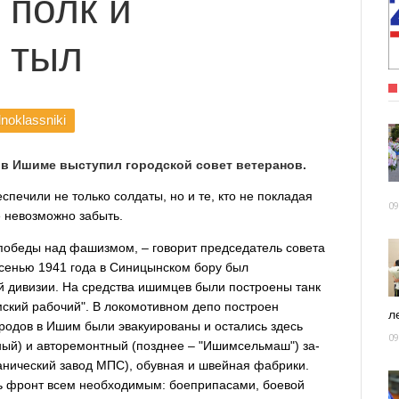
 полк и
 тыл
noklassniki
 в Ишиме выступил городской совет ветеранов.
спечили не только солдаты, но и те, кто не покладая
09
е невозможно забыть.
победы над фашизмом, – говорит председатель совета
Осенью 1941 года в Синицынском бору был
й дивизии. На средства ишимцев были построены танк
мский рабочий". В локомотивном депо построен
ле
ородов в Ишим были эвакуированы и остались здесь
09
ный) и авторемонтный (позднее – "Ишимсельмаш") за­
анический завод МПС), обувная и швейная фабрики.
ть фронт всем необходимым: боеприпасами, боевой