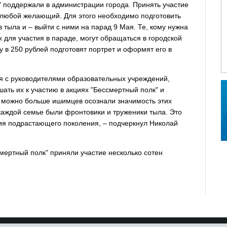
" поддержали в администрации города. Принять участие
ет любой желающий. Для этого необходимо подготовить
 тыла и – выйти с ними на парад 9 Мая. Те, кому нужна
для участия в параде, могут обращаться в городской
у в 250 рублей подготовят портрет и оформят его в
я с руководителями об­разовательных учреждений,
шать их к участию в акциях "Бессмертный полк" и
к можно больше ишимцев осознали значимость этих
 каж­дой семье были фронтовики и труженики тыла. Это
ия подрастающего поколения, – под­черкнул Николай
мертный полк" при­няли участие несколько сотен