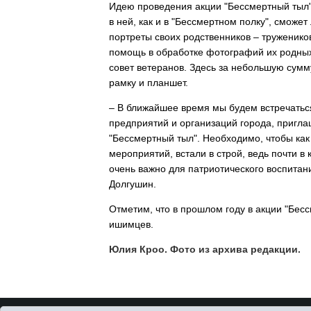
Идею проведения акции "Бес­смертный тыл
в ней, как и в "Бессмертном полку", смож
портреты своих родственников – тружеников
помощь в обработке фотографий их родных 
совет вете­ранов. Здесь за небольшую сумм
рамку и планшет.
– В ближайшее время мы будем встречатьс
пред­приятий и организаций города, пригла
"Бессмерт­ный тыл". Необходимо, чтобы ка
мероприятий, встали в строй, ведь почти в
очень важно для патриотического воспитан
Долгушин.
Отметим, что в прошлом году в акции "Бесс
ишимцев.
Юлия Кроо. Фото из архива редакции.