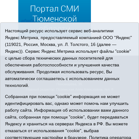
Настоящий ресурс использует сервис веб-аналитики
Яндекс.Метрика, предоставляемый компанией ООО "Яндекс"
(119021, Россия, Москва, ул. Л. Толстого, 16 (далее —
Яндекс)). Сервис Яндекс.Метрика использует файлы "cookie"
с целью сбора технических данных посетителей для
© 2026 Сетевое издание «Ишимская правда». 16+. Все
обеспечения работоспособности и улучшения качества
права защищены.
обслуживания. Продолжая использовать ресурс, Вы
© При использовании материалов ссылка обязательна.
автоматически соглашаетесь с использованием данных
Адрес редакции: 627750 Тюменская область, г. Ишим, ул.
Пономарёва, 39.
технологий.
Главный редактор: Позюмская Алла Алексеевна, тел. 8
(34551) 23814
Собранная при помощи "cookie" информация не может
Адрес электронной почты:
IshimPravda-1@obl72.ru
идентифицировать вас, однако может помочь нам улучшить
Регистрационный номер СМИ Эл № ФС77-69445 выдано
работу сайта. Информация об использовании вами данного
Федеральной службой по надзору в сфере связи,
информационных технологий и массовых коммуникаций
сайта, собранная при помощи "cookie", будет передаваться
(Роскомнадзор) 25.04.2017
Яндексу и храниться на серверах Яндекса в РФ. Вы можете
Учредитель: АНО «Информационно-издательский центр
отказаться от использования "cookie", выбрав
«Ишимская правда».
соответствующие настройки в браузере.
Политика оператора
Политика оператора