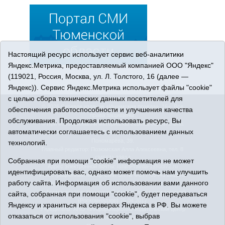
Настоящий ресурс использует сервис веб-аналитики
Яндекс.Метрика, предоставляемый компанией ООО "Яндекс"
(119021, Россия, Москва, ул. Л. Толстого, 16 (далее —
Яндекс)). Сервис Яндекс.Метрика использует файлы "cookie"
с целью сбора технических данных посетителей для
© 2026 Сетевое издание «Ишимская правда». 16+. Все
обеспечения работоспособности и улучшения качества
права защищены.
обслуживания. Продолжая использовать ресурс, Вы
© При использовании материалов ссылка обязательна.
автоматически соглашаетесь с использованием данных
Адрес редакции: 627750 Тюменская область, г. Ишим, ул.
Пономарёва, 39.
технологий.
Главный редактор: Позюмская Алла Алексеевна, тел. 8
(34551) 23814
Собранная при помощи "cookie" информация не может
Адрес электронной почты:
IshimPravda-1@obl72.ru
идентифицировать вас, однако может помочь нам улучшить
Регистрационный номер СМИ Эл № ФС77-69445 выдано
работу сайта. Информация об использовании вами данного
Федеральной службой по надзору в сфере связи,
информационных технологий и массовых коммуникаций
сайта, собранная при помощи "cookie", будет передаваться
(Роскомнадзор) 25.04.2017
Яндексу и храниться на серверах Яндекса в РФ. Вы можете
Учредитель: АНО «Информационно-издательский центр
отказаться от использования "cookie", выбрав
«Ишимская правда».