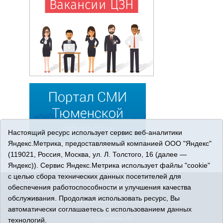
Настоящий ресурс использует сервис веб-аналитики
Яндекс.Метрика, предоставляемый компанией ООО "Яндекс"
(119021, Россия, Москва, ул. Л. Толстого, 16 (далее —
Яндекс)). Сервис Яндекс.Метрика использует файлы "cookie"
с целью сбора технических данных посетителей для
© 2026 Сетевое издание «Ишимская правда». 16+. Все
обеспечения работоспособности и улучшения качества
права защищены.
обслуживания. Продолжая использовать ресурс, Вы
© При использовании материалов ссылка обязательна.
автоматически соглашаетесь с использованием данных
Адрес редакции: 627750 Тюменская область, г. Ишим, ул.
Пономарёва, 39.
технологий.