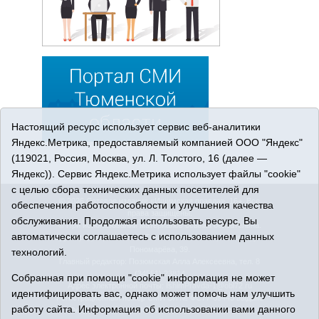
Настоящий ресурс использует сервис веб-аналитики
Яндекс.Метрика, предоставляемый компанией ООО "Яндекс"
(119021, Россия, Москва, ул. Л. Толстого, 16 (далее —
Яндекс)). Сервис Яндекс.Метрика использует файлы "cookie"
с целью сбора технических данных посетителей для
© 2026 Сетевое издание «Ишимская правда». 16+. Все
обеспечения работоспособности и улучшения качества
права защищены.
обслуживания. Продолжая использовать ресурс, Вы
© При использовании материалов ссылка обязательна.
автоматически соглашаетесь с использованием данных
Адрес редакции: 627750 Тюменская область, г. Ишим, ул.
Пономарёва, 39.
технологий.
Главный редактор: Позюмская Алла Алексеевна, тел. 8
(34551) 23814
Собранная при помощи "cookie" информация не может
Адрес электронной почты:
IshimPravda-1@obl72.ru
идентифицировать вас, однако может помочь нам улучшить
Регистрационный номер СМИ Эл № ФС77-69445 выдано
работу сайта. Информация об использовании вами данного
Федеральной службой по надзору в сфере связи,