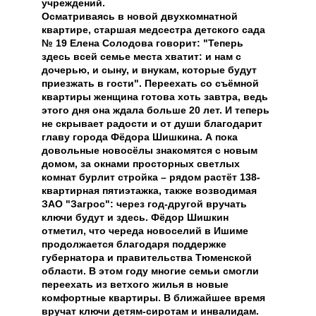
учреждений.
Осматриваясь в новой двухкомнатной
квартире, старшая медсестра детского сада
№ 19 Елена Солодова говорит: "Теперь
здесь всей семье места хватит: и нам с
дочерью, и сыну, и внукам, которые будут
приезжать в гости". Переехать со съёмной
квартиры женщина готова хоть завтра, ведь
этого дня она ждала больше 20 лет. И теперь
не скрывает радости и от души благодарит
главу города Фёдора Шишкина. А пока
довольные новосёлы знакомятся с новым
домом, за окнами просторных светлых
комнат бурлит стройка – рядом растёт 138-
квартирная пятиэтажка, также возводимая
ЗАО "Загрос": через год-другой вручать
ключи будут и здесь. Фёдор Шишкин
отметил, что череда новоселий в Ишиме
продолжается благодаря поддержке
губернатора и правительства Тюменской
области. В этом году многие семьи смогли
переехать из ветхого жилья в новые
комфортные квартиры. В ближайшее время
вручат ключи детям-сиротам и инвалидам.