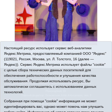
Настоящий ресурс использует сервис веб-аналитики
Яндекс.Метрика, предоставляемый компанией ООО "Яндекс"
(119021, Россия, Москва, ул. Л. Толстого, 16 (далее —
Яндекс)). Сервис Яндекс.Метрика использует файлы "cookie"
с целью сбора технических данных посетителей для
© 2026 Сетевое издание «Ишимская правда». 16+. Все
обеспечения работоспособности и улучшения качества
права защищены.
обслуживания. Продолжая использовать ресурс, Вы
© При использовании материалов ссылка обязательна.
автоматически соглашаетесь с использованием данных
Адрес редакции: 627750 Тюменская область, г. Ишим, ул.
Пономарёва, 39.
технологий.
Главный редактор: Позюмская Алла Алексеевна, тел. 8
(34551) 23814
Собранная при помощи "cookie" информация не может
Адрес электронной почты:
IshimPravda-1@obl72.ru
идентифицировать вас, однако может помочь нам улучшить
Регистрационный номер СМИ Эл № ФС77-69445 выдано