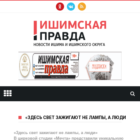
«ЗДЕСЬ СВЕТ ЗАЖИГАЮТ НЕ ЛАМПЫ, А ЛЮДИ» В 
«Здесь свет зажигают не лампы, а люди»
В цирковой студии «Мечта» представили уникальную