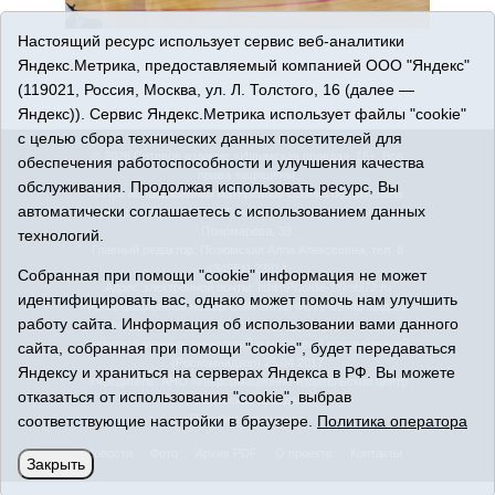
Настоящий ресурс использует сервис веб-аналитики
Яндекс.Метрика, предоставляемый компанией ООО "Яндекс"
(119021, Россия, Москва, ул. Л. Толстого, 16 (далее —
Яндекс)). Сервис Яндекс.Метрика использует файлы "cookie"
с целью сбора технических данных посетителей для
© 2026 Сетевое издание «Ишимская правда». 16+. Все
обеспечения работоспособности и улучшения качества
права защищены.
обслуживания. Продолжая использовать ресурс, Вы
© При использовании материалов ссылка обязательна.
автоматически соглашаетесь с использованием данных
Адрес редакции: 627750 Тюменская область, г. Ишим, ул.
Пономарёва, 39.
технологий.
Главный редактор: Позюмская Алла Алексеевна, тел. 8
(34551) 23814
Собранная при помощи "cookie" информация не может
Адрес электронной почты:
IshimPravda-1@obl72.ru
идентифицировать вас, однако может помочь нам улучшить
Регистрационный номер СМИ Эл № ФС77-69445 выдано
работу сайта. Информация об использовании вами данного
Федеральной службой по надзору в сфере связи,
информационных технологий и массовых коммуникаций
сайта, собранная при помощи "cookie", будет передаваться
(Роскомнадзор) 25.04.2017
Яндексу и храниться на серверах Яндекса в РФ. Вы можете
Учредитель: АНО «Информационно-издательский центр
отказаться от использования "cookie", выбрав
«Ишимская правда».
соответствующие настройки в браузере.
Политика оператора
Политика оператора
Новости
Фото
Архив PDF
О проекте
Контакты
Закрыть