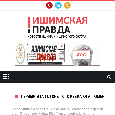
ПЕРВЫЙ ЭТАП ОТКРЫТОГО КУБКА ЮГА ТЮМЕНСКОЙ
В спортивном зале СК "Локомотив" состоялся первый
этап Открытого Кубка Юга Тюменской области по