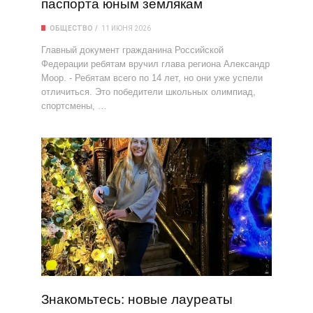
паспорта юным землякам
ОБЩЕСТВО
11 ИЮНЯ 2026
Главный документ гражданина Российской
Федерации ребятам вручил глава региона Александр
Моор. - Ребятам всего по 14 лет, но они уже успели
отличиться. Это победители школьных олимпиад,
спортсмены, …
Знакомьтесь: новые лауреаты