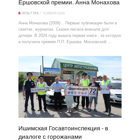
Ершовской премии. Анна Монахова
КУЛЬТУРА
10 ИЮНЯ 2026
Анна Монахова (2009). . Первые публикации были в
газетах, журналах. Сказки писала вначале для
дочери. В 2024 году вышла первая книга , за которую
и получила премию П.П. Ершова. Московской …
Ишимская Госавтоинспекция - в
диалоге с горожанами