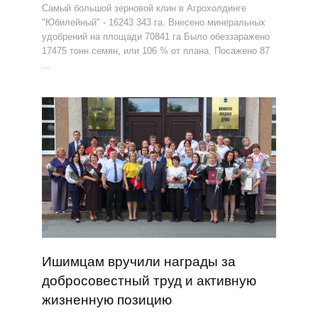
Самый большой зерновой клин в Агрохолдинге
"Юбилейный" - 16243 343 га. Внесено минеральных
удобрений на площади 70841 га Было обеззаражено
17475 тонн семян, или 106 % от плана. Посажено 87
…
Ишимцам вручили награды за
добросовестный труд и активную
жизненную позицию