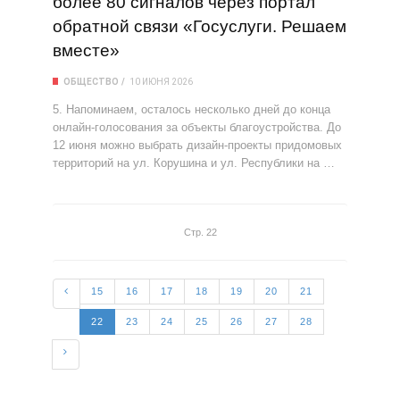
более 80 сигналов через портал
обратной связи «Госуслуги. Решаем
вместе»
ОБЩЕСТВО
10 ИЮНЯ 2026
5. Напоминаем, осталось несколько дней до конца
онлайн-голосования за объекты благоустройства. До
12 июня можно выбрать дизайн-проекты придомовых
территорий на ул. Корушина и ул. Республики на …
Стр. 22
15
16
17
18
19
20
21
22
23
24
25
26
27
28